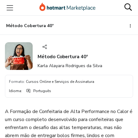
Ir
Ir
Ir
para
para
para
o
o
o
conteúdo
pagamento
rodapé
Método Cobertura 40º
principal
Método Cobertura 40º
Karla Alayara Rodrigues da Silva
Formato
:
Cursos Online e Serviços de Assinatura
Idioma
:
Português
A Formação de Confeitaria de Alta Performance no Calor é
um curso completo desenvolvido para confeiteiras que
enfrentam o desafio das altas temperaturas, mas não
abrem mão de entregar bolos firmes, lindos e com