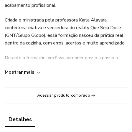
acabamento profissional.
Criada e ministrada pela professora Karla Alayara,
confeiteira criativa e vencedora do reality Que Seja Doce
(GNT/Grupo Globo), essa formação nasceu da prática real
dentro da cozinha, com erros, acertos e muito aprendizado.
Durante a formação, você vai aprender passo a passo a
dominar a Cobertura 40º, uma fórmula exclusiva
Mostrar mais
desenvolvida para resistir ao calor sem derreter, sem
rachar e sem perder o brilho.
Vai entender o comportamento da cobertura diferentes
Acessar produto comprado
climas, aprender sobre textura, ponto e estruturação de
bolos, e descobrir como transformar o simples em algo
extraordinário.
Detalhes