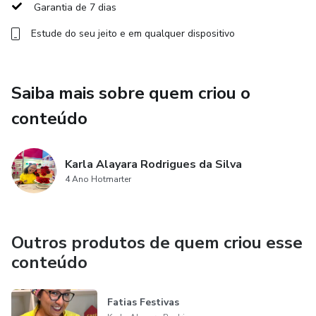
Além das técnicas, a formação traz módulos sobre
Garantia de 7 dias
colorimetria, bicos e acabamentos, armazenamento e
Estude do seu jeito e em qualquer dispositivo
transporte seguro, criatividade na confeitaria, marketing
básico para redes sociais, rotina de produção e
relacionamento com o cliente. Tudo explicado de forma
Saiba mais sobre quem criou o
leve, prática e direta, como uma conversa entre professora
e aluna.
conteúdo
O curso é para quem deseja evoluir na confeitaria,
Karla Alayara Rodrigues da Silva
conquistar autonomia, estabilidade nos resultados e
4 Ano Hotmarter
confiança para enfrentado calor sem medo.
Outros produtos de quem criou esse
conteúdo
Fatias Festivas