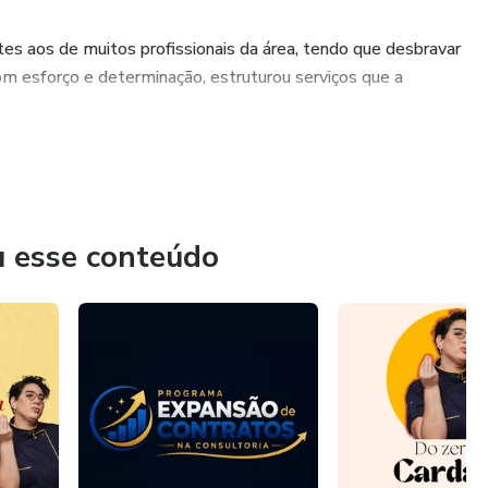
ntes aos de muitos profissionais da área, tendo que desbravar
om esforço e determinação, estruturou serviços que a
1000 alunos formados, ela dedica sua experiência a ajudar
 além da cozinha. Sua missão é mostrar que é possível
s liberdade e identidade — sendo valorizados como
u esse conteúdo
em aprende as estratégias certas, e está pronta para ensinar