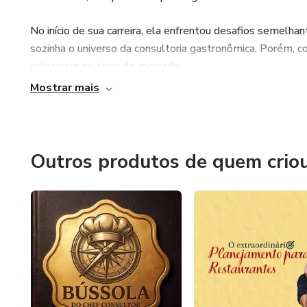
No início de sua carreira, ela enfrentou desafios semelha
sozinha o universo da consultoria gastronômica. Porém, c
colocaram no topo do mercado.
Mostrar mais
Hoje, com mais de 100 restaurantes atendidos e mais de 
profissionais da gastronomia a expandirem suas carreiras
transformar habilidades em negócios lucrativos, com mai
merecem.
Outros produtos de quem crio
Rô Gonzaga acredita que o sucesso está ao alcance de qu
você a trilhar esse caminho!