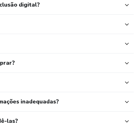
clusão digital?
mprar?
rmações inadequadas?
ê-las?