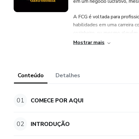
em um negócio lucrativo, mes
A FCG é voltada para profiss
habilidades em uma carreira c
cozinheiro, ou mesmo alguém 
do cliente, a FCG oferece as 
Mostrar mais
bastidores e construir algo p
cozinha.
Se você busca mais liberdade
Conteúdo
Detalhes
ideal para você. Mas lembre-s
resultados. Esteja compromet
01
COMECE POR AQUI
02
INTRODUÇÃO