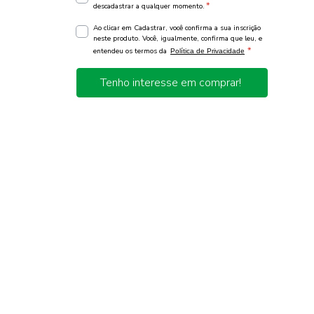
*
descadastrar a qualquer momento.
Ao clicar em Cadastrar, você confirma a sua inscrição
neste produto. Você, igualmente, confirma que leu, e
*
entendeu os termos da
Política de Privacidade
Tenho interesse em comprar!