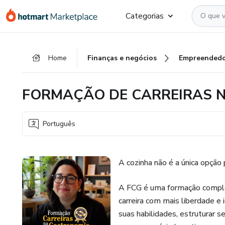
Ir
Ir
Ir
Categorias
para
para
para
o
o
o
conteúdo
pagamento
rodapé
Home
Finanças e negócios
Empreendedo
principal
FORMAÇÃO DE CARREIRAS 
Português
A cozinha não é a única opção 
A FCG é uma formação complet
carreira com mais liberdade e 
suas habilidades, estruturar 