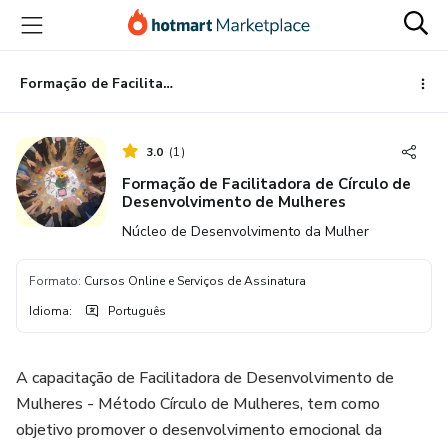
Ir
Ir
Ir
para
para
para
o
o
o
conteúdo
pagamento
rodapé
Formação de Facilitadora de Círculo de Desenvolvimento de Mulheres
principal
3.0
(
1
)
Formação de Facilitadora de Círculo de
Desenvolvimento de Mulheres
Núcleo de Desenvolvimento da Mulher
Formato
:
Cursos Online e Serviços de Assinatura
Idioma
:
Português
A capacitação de Facilitadora de Desenvolvimento de
Mulheres - Método Círculo de Mulheres, tem como
objetivo promover o desenvolvimento emocional da