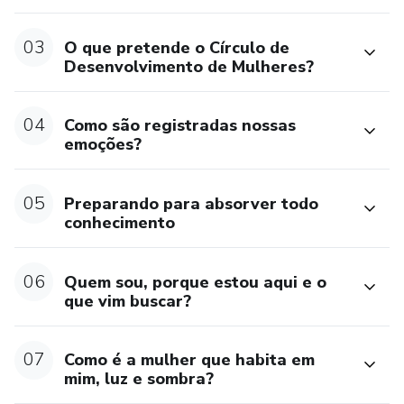
OBS: a Certificação será dada com a participação ao vivo
03
O que pretende o Círculo de
pelo Zoon, no "Círculo de ouro" que ocorre mensalmente
Desenvolvimento de Mulheres?
com divulgação nas redes sociais e no site.
04
Como são registradas nossas
emoções?
05
Preparando para absorver todo
conhecimento
06
Quem sou, porque estou aqui e o
que vim buscar?
07
Como é a mulher que habita em
mim, luz e sombra?