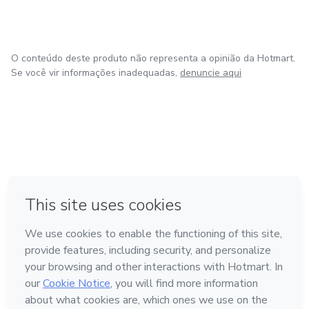
O conteúdo deste produto não representa a opinião da Hotmart.
Se você vir informações inadequadas,
denuncie aqui
em Amsterdam
em Madrid
em Bogotá
Feito com
❤
em Belo Horizonte
na Cidade do México
Conheça a Hotmart