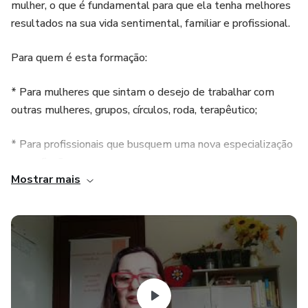
mulher, o que é fundamental para que ela tenha melhores
resultados na sua vida sentimental, familiar e profissional.
Para quem é esta formação:
* Para mulheres que sintam o desejo de trabalhar com
outras mulheres, grupos, círculos, roda, terapêutico;
* Para profissionais que busquem uma nova especialização
na profissão ;
Mostrar mais
* Para profissionais que já lideram outras mulheres e que
seu foco seja desenvolvimento pessoal para beneficiar o
profissional;
* Para profissionais que trabalham em hospitais e clínicas
de apoio.