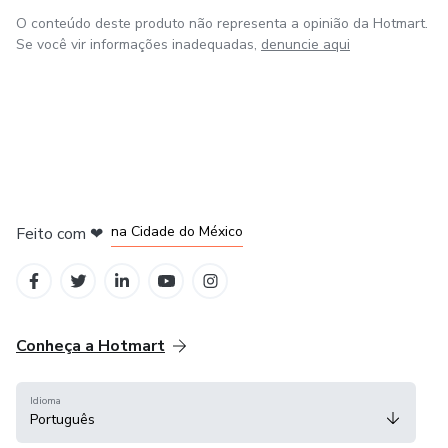
O conteúdo deste produto não representa a opinião da Hotmart.
Se você vir informações inadequadas,
denuncie aqui
em Bogotá
em Amsterdam
em Madrid
na Cidade do México
Feito com
❤
em Belo Horizonte
Conheça a Hotmart
Idioma
Português