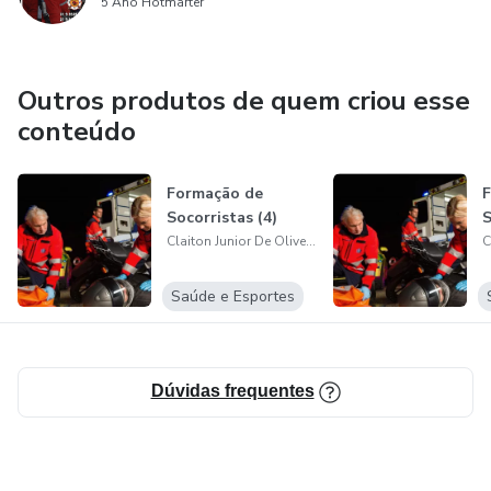
5 Ano Hotmarter
Outros produtos de quem criou esse
conteúdo
Formação de
F
Socorristas (4)
S
Claiton Junior De Oliveira Braga
Saúde e Esportes
Dúvidas frequentes