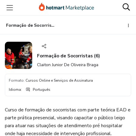
Ir
Ir
Ir
para
para
para
o
o
o
conteúdo
pagamento
rodapé
Formação de Socorristas (6)
principal
Formação de Socorristas (6)
Claiton Junior De Oliveira Braga
Formato
:
Cursos Online e Serviços de Assinatura
Idioma
:
Português
Curso de formação de socorristas com parte teórica EAD e
parte prática presencial, visando capacitar o público leigo
para atuar nas situações de atendimento pré hospitalar
onde haja necessidade de intervenção profissional.