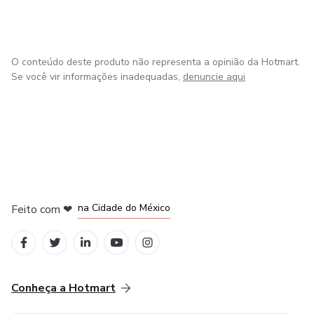
O conteúdo deste produto não representa a opinião da Hotmart.
Se você vir informações inadequadas,
denuncie aqui
em Bogotá
em Amsterdam
em Madrid
na Cidade do México
Feito com
❤
em Belo Horizonte
Conheça a Hotmart