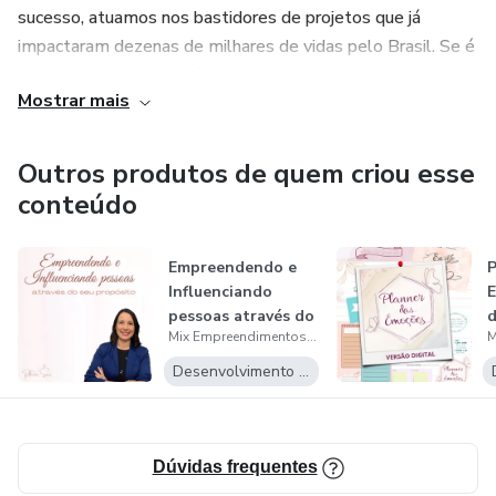
sucesso, atuamos nos bastidores de projetos que já
impactaram dezenas de milhares de vidas pelo Brasil. Se é
transformação que você procura — pode contar com a Mix.
Mostrar mais
Outros produtos de quem criou esse
conteúdo
Empreendendo e
P
Influenciando
E
pessoas através do
d
Mix Empreendimentos Digitais
seu propósit...
Desenvolvimento Pessoal
Dúvidas frequentes