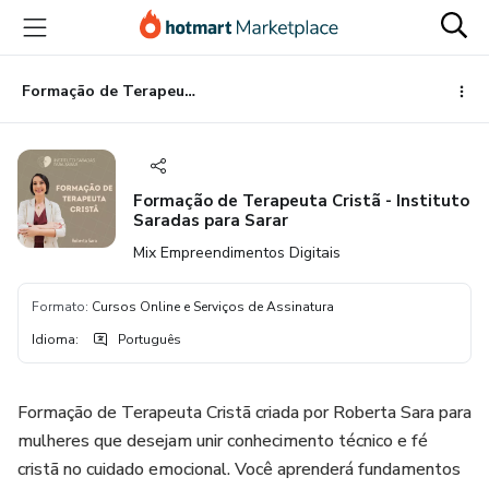
Ir
Ir
Ir
para
para
para
o
o
o
conteúdo
pagamento
rodapé
Formação de Terapeuta Cristã - Instituto Saradas para Sarar
principal
Formação de Terapeuta Cristã - Instituto
Saradas para Sarar
Mix Empreendimentos Digitais
Formato
:
Cursos Online e Serviços de Assinatura
Idioma
:
Português
Formação de Terapeuta Cristã criada por Roberta Sara para
mulheres que desejam unir conhecimento técnico e fé
cristã no cuidado emocional. Você aprenderá fundamentos