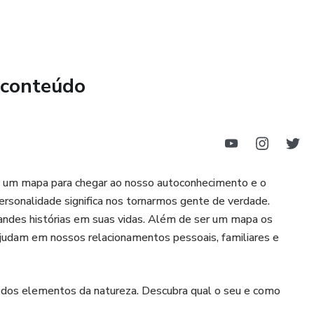
peramentos humanos são uma poderosa ferramenta tanto
der os diferentes temperamentos e suas características, os
s e adaptar suas abordagens terapêuticas de acordo com as
 os pacientes também podem se beneficiar ao conhecerem
 conteúdo
e aprendendo a lidar com seus pontos fortes e desafios.
oria, mas também oferece uma abordagem prática, com
tes aplicarem os conhecimentos adquiridos na prática. Isso
parados para lidar com situações reais em sua prática
izado aos seus pacientes.
 um mapa para chegar ao nosso autoconhecimento e o
rsonalidade significa nos tornarmos gente de verdade.
randes histórias em suas vidas. Além de ser um mapa os
udam em nossos relacionamentos pessoais, familiares e
os elementos da natureza. Descubra qual o seu e como