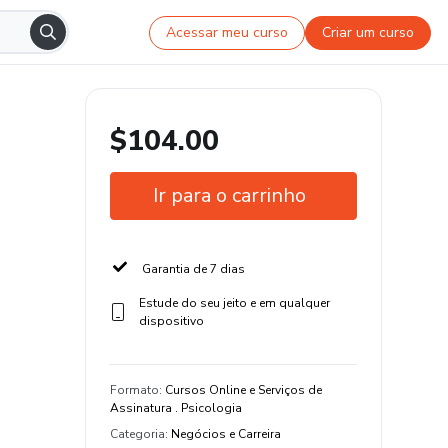
Acessar meu curso
Criar um curso
$104.00
Ir para o carrinho
Garantia de 7 dias
Estude do seu jeito e em qualquer
dispositivo
Formato
:
Cursos Online e Serviços de
Assinatura . Psicologia
Categoria
:
Negócios e Carreira