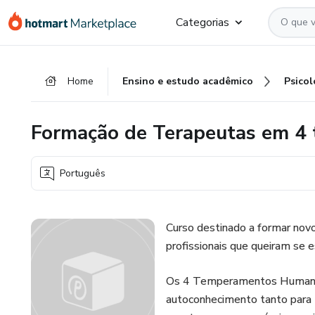
Ir
Ir
Ir
Categorias
para
para
para
o
o
o
conteúdo
pagamento
rodapé
Home
Ensino e estudo acadêmico
Psicol
principal
Formação de Terapeutas em 
Português
Curso destinado a formar nov
profissionais que queiram se 
Os 4 Temperamentos Humanos 
autoconhecimento tanto para 