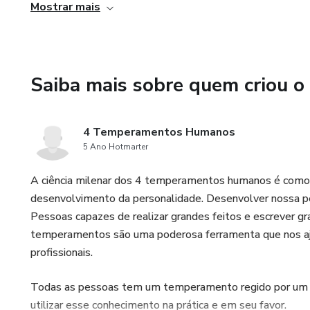
3. Ferramenta clínica e de autoconhecimento: Os 4 tem
Mostrar mais
para terapeutas quanto para seus pacientes. Ao compreen
terapeutas podem ser mais precisos em seus diagnóstico
necessidades individuais de cada paciente. Além disso,
Saiba mais sobre quem criou o
melhor a si mesmos, compreendendo suas características 
4. Aplicação prática: O curso não se limita apenas à te
4 Temperamentos Humanos
exercícios e estudos de caso que permitem aos participan
5 Ano Hotmarter
garante que os terapeutas formados no curso estejam pre
profissional, oferecendo um tratamento eficaz e personal
A ciência milenar dos 4 temperamentos humanos é como
desenvolvimento da personalidade. Desenvolver nossa pe
Pessoas capazes de realizar grandes feitos e escrever g
temperamentos são uma poderosa ferramenta que nos aj
profissionais.
Todas as pessoas tem um temperamento regido por um d
utilizar esse conhecimento na prática e em seu favor.