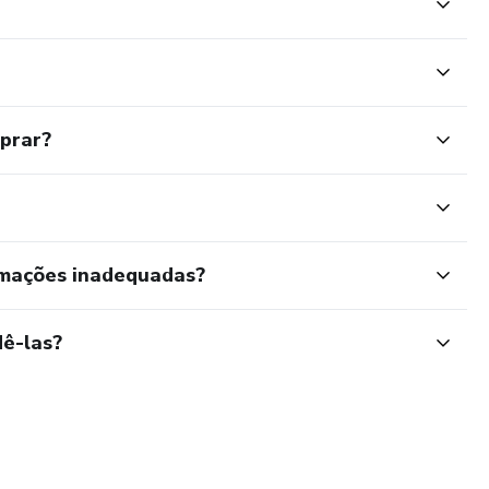
mprar?
rmações inadequadas?
ê-las?