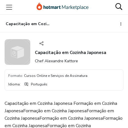
Ir
Ir
Ir
para
para
para
o
o
o
conteúdo
pagamento
rodapé
Capacitação em Cozinha Japonesa
principal
Capacitação em Cozinha Japonesa
Chef Alexandre Kattore
Formato
:
Cursos Online e Serviços de Assinatura
Idioma
:
Português
Capacitação em Cozinha Japonesa Formação em Cozinha
JaponesaFormação em Cozinha JaponesaFormação em
Cozinha JaponesaFormação em Cozinha JaponesaFormação
em Cozinha JaponesaFormação em Cozinha