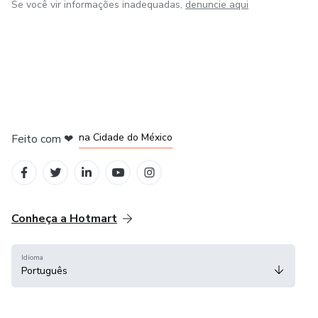
Se você vir informações inadequadas,
denuncie aqui
em Bogotá
em Amsterdam
em Madrid
na Cidade do México
Feito com
❤
em Belo Horizonte
Conheça a Hotmart
Idioma
Português