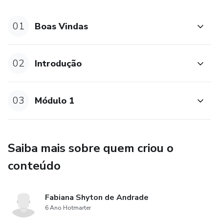
Ao concluir o curso você se torna um praticante e também
01
Boas Vindas
um facilitador da técnica.
02
Introdução
03
Módulo 1
Saiba mais sobre quem criou o
conteúdo
Fabiana Shyton de Andrade
6 Ano Hotmarter