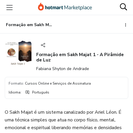
Ir
Ir
Ir
para
para
para
o
o
o
conteúdo
pagamento
rodapé
Formação em Sakh Majat 1 - A Pirâmide de Luz
principal
Formação em Sakh Majat 1 - A Pirâmide
de Luz
Fabiana Shyton de Andrade
Formato
:
Cursos Online e Serviços de Assinatura
Idioma
:
Português
O Sakh Majat é um sistema canalizado por Ariel Léon. É
uma técnica simples que atua no corpo físico, mental,
emocional e espiritual liberando memórias e densidades