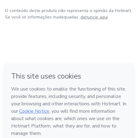
O conteúdo deste produto não representa a opinião da Hotmart.
Se você vir informações inadequadas,
denuncie aqui
em Amsterdam
em Madrid
em Bogotá
Feito com
❤
em Belo Horizonte
na Cidade do México
Conheça a Hotmart
Idioma
Português