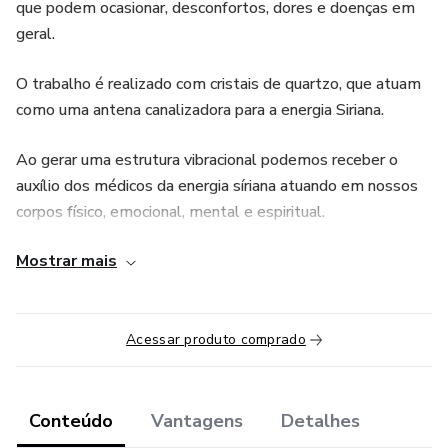
que podem ocasionar, desconfortos, dores e doenças em
geral.
O trabalho é realizado com cristais de quartzo, que atuam
como uma antena canalizadora para a energia Siriana.
Ao gerar uma estrutura vibracional podemos receber o
auxílio dos médicos da energia síriana atuando em nossos
corpos físico, emocional, mental e espiritual.
Mostrar mais
Com isso equilibramos o nosso corpo, o que nos permite
estar em harmonia com o universo.
O curso trabalha primeiramente a limpeza do nosso tubo
Acessar produto comprado
de luz através de 21 dias de auto aplicação, assim como
nos fornece técnicas para aplicação de sessões, limpeza de
ambientes, entidades, ativação de água para consumo e
Conteúdo
Vantagens
Detalhes
códigos de ativação diversas.