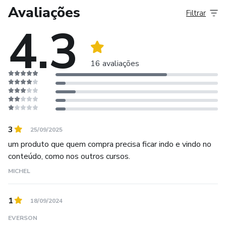
Avaliações
Filtrar
Capacitando cristãos para a Obra do Ministério.
4.3
Edificando o corpo de Cristo pelo ensino teológico.
16 avaliações
Conectando uma comunidade de discípulos de Jesus.
Desenvolvendo adoradores.
Criando materiais para cooperar com a Igreja.
3
25/09/2025
Investindo em Missões Transculturais.
um produto que quem compra precisa ficar indo e vindo no
conteúdo, como nos outros cursos.
MICHEL
1
18/09/2024
EVERSON