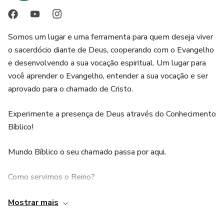
Somos um lugar e uma ferramenta para quem deseja viver
o sacerdócio diante de Deus, cooperando com o Evangelho
e desenvolvendo a sua vocação espiritual. Um lugar para
você aprender o Evangelho, entender a sua vocação e ser
aprovado para o chamado de Cristo.
Experimente a presença de Deus através do Conhecimento
Bíblico!
Mundo Bíblico o seu chamado passa por aqui.
Como servimos o Reino?
Criando a ponte entre você, seu Ministério e o chamado de
Mostrar mais
Deus para a sua vida.