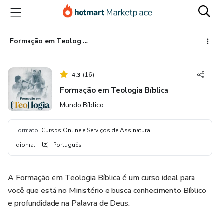
Ir
Ir
Ir
para
para
para
o
o
o
conteúdo
pagamento
rodapé
Formação em Teologia Bíblica
principal
4.3
(
16
)
Formação em Teologia Bíblica
Mundo Bíblico
Formato
:
Cursos Online e Serviços de Assinatura
Idioma
:
Português
A Formação em Teologia Bíblica é um curso ideal para
você que está no Ministério e busca conhecimento Bíblico
e profundidade na Palavra de Deus.