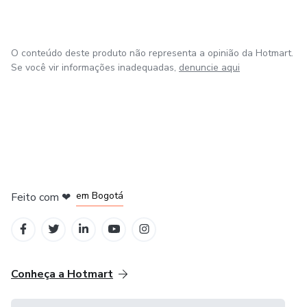
reeducação de olhar para a EDUCAÇÃO INFANTIL.
O conteúdo deste produto não representa a opinião da Hotmart.
Se você vir informações inadequadas,
denuncie aqui
em Amsterdam
em Madrid
em Bogotá
Feito com
❤
em Belo Horizonte
na Cidade do México
Conheça a Hotmart