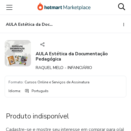
Ir
Ir
Ir
para
para
para
o
o
o
conteúdo
pagamento
rodapé
AULA Estética da Documentação Pedagógica
principal
AULA Estética da Documentação
Pedagógica
RAQUEL MELO - INFANCIÁRIO
Formato
:
Cursos Online e Serviços de Assinatura
Idioma
:
Português
Produto indisponível
Cadastre-se e mostre seu interesse em comprar para o(a)