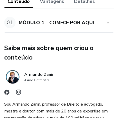
escondido do devedor sem ficar anos nas mãos do
Conteúdo
Vantagens
Detalhes
Judiciário!
Você está a um passo de mudar sua vida! Obrigado.
01
MÓDULO 1 – COMECE POR AQUI
Saiba mais sobre quem criou o
conteúdo
Armando Zanin
4 Ano Hotmarter
Sou Armando Zanin, professor de Direito e advogado,
mestre e doutor, com mais de 20 anos de expertise em