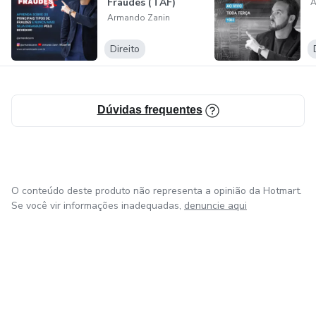
Fraudes (TAF)
A
método que tem como objetivo difundir as técnicas
Armando Zanin
testadas e aprovadas de investigação patrimonial que já
geraram mais de 100 milhões em ativos recuperados.
Direito
Dúvidas frequentes
O conteúdo deste produto não representa a opinião da Hotmart.
Se você vir informações inadequadas,
denuncie aqui