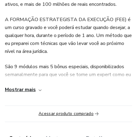
ativos, e mais de 100 milhões de reais encontrados.
A FORMAÇÃO ESTRATEGISTA DA EXECUÇÃO (FEE) é
um curso gravado e você poderá estudar quando desejar, a
qualquer hora, durante o período de 1 ano. Um método que
eu preparei com técnicas que vão levar você ao próximo
nível na área jurídica.
São 9 módulos mais 5 bônus especiais, disponibilizados
semanalmente para que você se torne um expert como eu
e passe a ter seu dinheiro de volta em tempo recorde! Vai
Mostrar mais
aprender sobre técnicas aplicadas à busca de ativos e
investigações, diligências investigatórias, o que são ativos
financeiros e quais as classes de ativos existentes entre
Acessar produto comprado
outras coisas.
A partir de agora, você vai encontrar o patrimônio