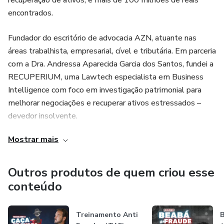
recuperação de ativos, e mais de 100 milhões de reais
encontrados.
Fundador do escritório de advocacia AZN, atuante nas
áreas trabalhista, empresarial, cível e tributária. Em parceria
com a Dra. Andressa Aparecida Garcia dos Santos, fundei a
RECUPERIUM, uma Lawtech especialista em Business
Intelligence com foco em investigação patrimonial para
melhorar negociações e recuperar ativos estressados –
devedor insolvente.
Mostrar mais
Sou mestre em desenvolver talentos, autor de diversos
artigos publicados em congressos e revistas científicas,
curioso, detetive incansável que sente muito prazer em
Outros produtos de quem criou esse
descobrir fraudes e resolver problemas difíceis e
conteúdo
complexos.
Treinamento Anti
B
Criador da Formação Estrategista da Execução (FEE) – um