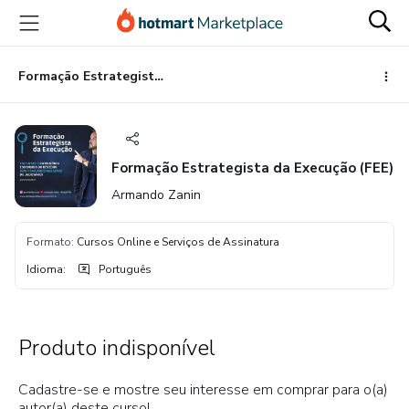
Ir
Ir
Ir
para
para
para
o
o
o
conteúdo
pagamento
rodapé
Formação Estrategista da Execução (FEE)
principal
Formação Estrategista da Execução (FEE)
Armando Zanin
Formato
:
Cursos Online e Serviços de Assinatura
Idioma
:
Português
Produto indisponível
Cadastre-se e mostre seu interesse em comprar para o(a)
autor(a) deste curso!