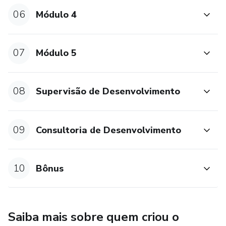
Chegará em casa com frete incluso (Brasil):
06
Módulo 4
• 1 Manual Fundamentals
• 1 frasco da aromaterapia
07
Módulo 5
08
Supervisão de Desenvolvimento
09
Consultoria de Desenvolvimento
10
Bônus
Saiba mais sobre quem criou o