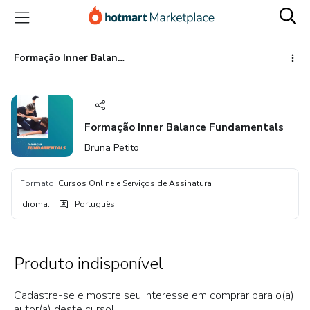
Ir
Ir
Ir
para
para
para
o
o
o
conteúdo
pagamento
rodapé
Formação Inner Balance Fundamentals
principal
Formação Inner Balance Fundamentals
Bruna Petito
Formato
:
Cursos Online e Serviços de Assinatura
Idioma
:
Português
Produto indisponível
Cadastre-se e mostre seu interesse em comprar para o(a)
autor(a) deste curso!