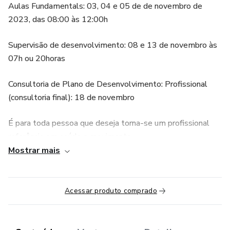
Aulas Fundamentals: 03, 04 e 05 de de novembro de
2023, das 08:00 às 12:00h
Supervisão de desenvolvimento: 08 e 13 de novembro às
07h ou 20horas
Consultoria de Plano de Desenvolvimento: Profissional
(consultoria final): 18 de novembro
É para toda pessoa que deseja torna-se um profissional
referência em saúde e movimento.
Mostrar mais
O Inner Balance é uma abordagem e método de educação
somática que visa através da experiência do movimento,
combinado com condução verbal, para facilitar a conexão
Acessar produto comprado
entre o corpo e o sistema nervoso. O objetivo é promover
uma harmonia mecânica, permitindo a regulação integrada
do indivíduo e a busca pela homeostase.