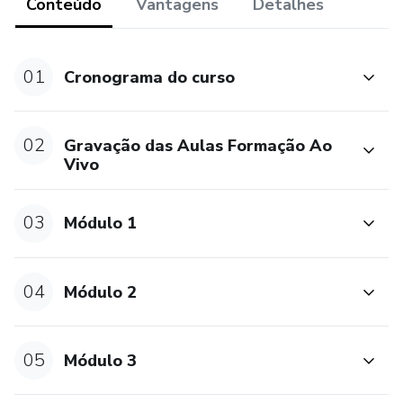
Conteúdo
Vantagens
Detalhes
• 3 aulas ao vivo
01
Cronograma do curso
• 6 módulos gravados
BÔNUS:
02
Gravação das Aulas Formação Ao
Vivo
• 1 caderno de exercícios (Digital)
03
Módulo 1
• 2 Encontros ao vivo (on-line) de supervisão de
desenvolvimento
04
Módulo 2
• 1 masterclass de construção de aula
• 1 Consultoria de Plano de Desenvolvimento Profissional
05
Módulo 3
ao vivo com feedback individual (consultoria final)