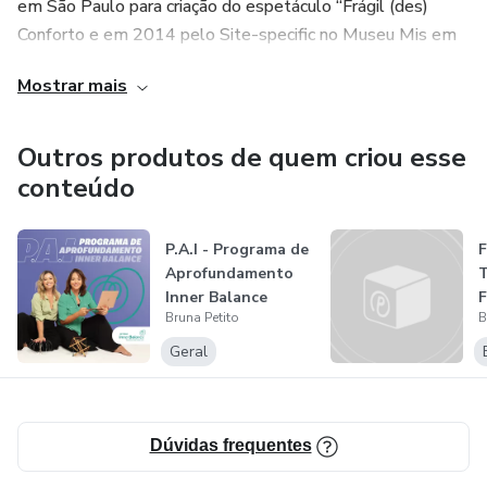
em São Paulo para criação do espetáculo “Frágil (des)
Conforto e em 2014 pelo Site-specific no Museu Mis em
2014 e participação na programação do Hors Pistes
Mostrar mais
festival internacional. Ministra Inner Balance pelo Brasil e
presta consultoria de qualidade de movimento além dar
cursos e palestras sobre corpo consciente.
Outros produtos de quem criou esse
conteúdo
P.A.I - Programa de
Aprofundamento
T
Inner Balance
Bruna Petito
B
Geral
Dúvidas frequentes