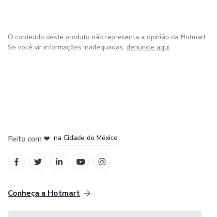
O conteúdo deste produto não representa a opinião da Hotmart.
Se você vir informações inadequadas,
denuncie aqui
em Bogotá
em Amsterdam
em Madrid
na Cidade do México
Feito com
❤
em Belo Horizonte
Conheça a Hotmart