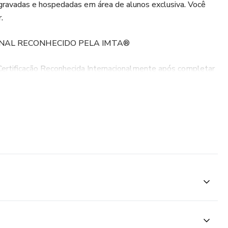
ravadas e hospedadas em área de alunos exclusiva. Você
.
NAL RECONHECIDO PELA IMTA®️
Certificação Reconhecida Internacionalmente após completar
atender com segurança: materiais do curso, apostila e muito
S
rea ou para os interessados mesmo que totalmente iniciantes