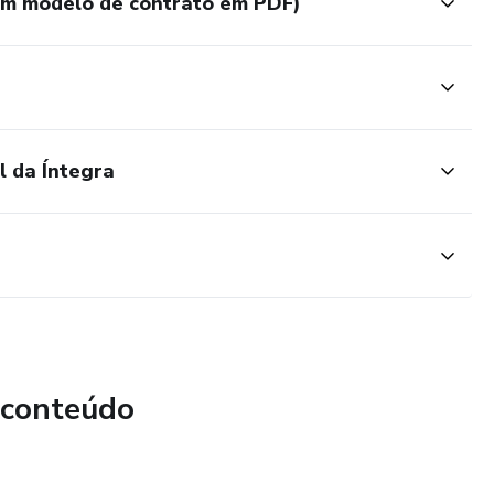
om modelo de contrato em PDF)
l da Íntegra
 conteúdo