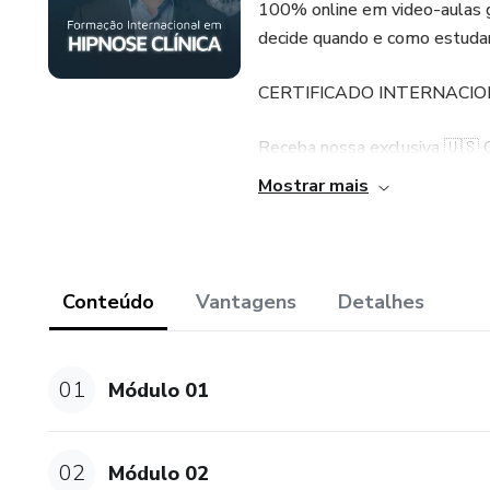
100% online em video-aulas g
decide quando e como estudar
CERTIFICADO INTERNACIO
Receba nossa exclusiva 🇺🇸 
todas as aulas.
Mostrar mais
MATERIAIS DIDÁTICOS
Tudo o que você precisa para 
Conteúdo
Vantagens
Detalhes
mais.
PARA TODOS OS PÚBLICO
01
Módulo 01
Curso para profissionais na á
sobre o tema.
02
Módulo 02