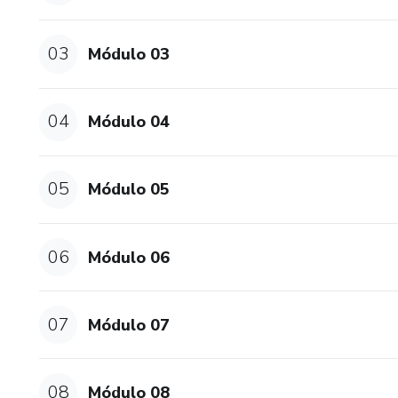
EXPERIÊNCIA ONLINE IMER
03
Módulo 03
Gravação na íntegra da Famosa
Naves
04
Módulo 04
05
Módulo 05
06
Módulo 06
07
Módulo 07
08
Módulo 08