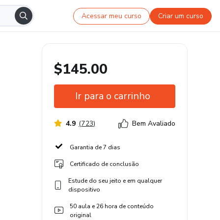
Acessar meu curso
Criar um curso
$145.00
Ir para o carrinho
4.9
(
723
)
Bem Avaliado
Garantia de 7 dias
Certificado de conclusão
Estude do seu jeito e em qualquer
dispositivo
50 aula e 26 hora de conteúdo
original