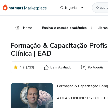
Ir
Ir
Ir
Categorias
para
para
para
o
o
o
conteúdo
pagamento
rodapé
Home
Ensino e estudo acadêmico
Libras
principal
Formação & Capacitação Profis
Clínica | EAD
4.9
(
723
)
Bem Avaliado
Português
Formação & Capacitação Comp
AULAS ONLINE: ESTUDE 