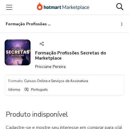
Ir
Ir
Ir
para
para
para
o
o
o
conteúdo
pagamento
rodapé
Formação Profissões Secretas do Marketplace
principal
Formação Profissões Secretas do
Marketplace
Prisciane Pereira
Formato
:
Cursos Online e Serviços de Assinatura
Idioma
:
Português
Produto indisponível
Cadastre-se e mostre seu interesse em comprar para o(a)