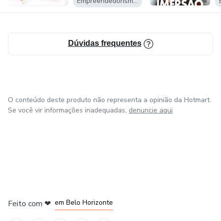
Empreendedorismo Digital
Dúvidas frequentes
O conteúdo deste produto não representa a opinião da Hotmart.
Se você vir informações inadequadas,
denuncie aqui
em Belo Horizonte
Feito com
❤
na Cidade do México
em Bogotá
em Amsterdam
em Madrid