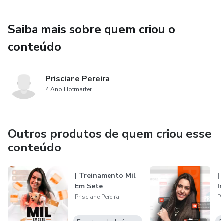
Saiba mais sobre quem criou o
conteúdo
Prisciane Pereira
4 Ano Hotmarter
Outros produtos de quem criou esse
conteúdo
| Treinamento Mil
|
Em Sete
I
Prisciane Pereira
P