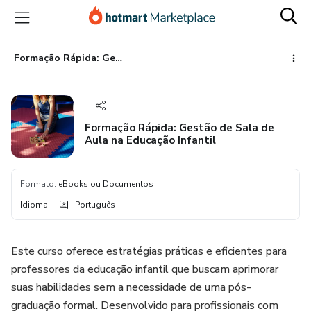
Ir
Ir
Ir
para
para
para
o
o
o
conteúdo
pagamento
rodapé
Formação Rápida: Gestão de Sala de Aula na Educação Infantil
principal
Formação Rápida: Gestão de Sala de
Aula na Educação Infantil
Formato
:
eBooks ou Documentos
Idioma
:
Português
Este curso oferece estratégias práticas e eficientes para
professores da educação infantil que buscam aprimorar
suas habilidades sem a necessidade de uma pós-
graduação formal. Desenvolvido para profissionais com