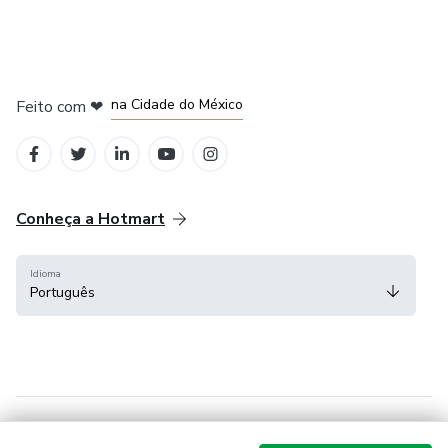
em Bogotá
em Amsterdam
em Madrid
na Cidade do México
Feito com
❤
em Belo Horizonte
Conheça a Hotmart
Idioma
Português