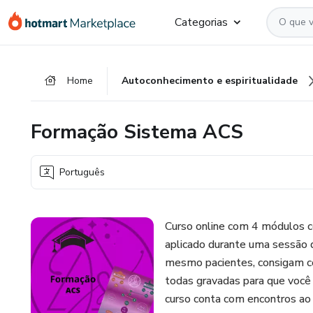
Ir
Ir
Ir
Categorias
para
para
para
o
o
o
conteúdo
pagamento
rodapé
Home
Autoconhecimento e espiritualidade
principal
Formação Sistema ACS
Português
Curso online com 4 módulos c
aplicado durante uma sessão 
mesmo pacientes, consigam co
todas gravadas para que você 
curso conta com encontros ao v