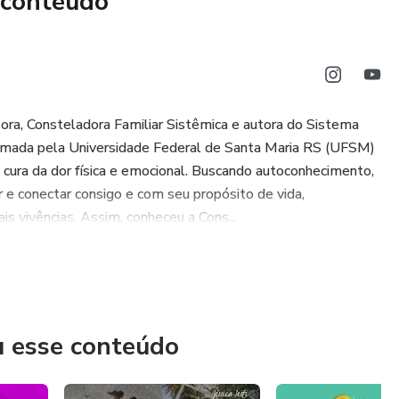
 conteúdo
enealógica)
terialização do SER)
o: Potencializando equilíbrio)
ora, Consteladora Familiar Sistêmica e autora do Sistema
ormada pela Universidade Federal de Santa Maria RS (UFSM)
 cura da dor física e emocional. Buscando autoconhecimento,
r e conectar consigo e com seu propósito de vida,
is vivências. Assim, conheceu a Cons...
mento (sintomas e raiz/solução)
entos para o atendimento
u esse conteúdo
as: O corpo como instrumento