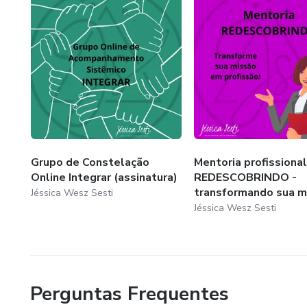
Serviços do Constelador ACS
Aula 1: Sistema ACS na cura 
Grupo de Constelação
Mentoria profissional
Online Integrar (assinatura)
REDESCOBRINDO -
transformando sua mi
Jéssica Wesz Sesti
Jéssica Wesz Sesti
Perguntas Frequentes