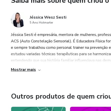
Saiba mais sobre quem criou o
Aula 2: Camada 2 (Projeção G
Jéssica Wesz Sesti
Aula 3: Camada 3 (Criação: Ma
5 Ano Hotmarter
Aula 4: Camada 4 (Protagonism
Jéssica Sesti é empresária, mentora de mulheres, profess
ACS (Auto Constelação Sensorial). É Educadora Física f
MÓDULO 3
e sempre trabalhou como personal trainer na prevenção e
estudou variadas técnicas terapêuticas para se harmoniza
Sistema ACS na prática
entendendo que sua história familiar influenciava nas dema
Mostrar mais
Aula 1: O seu primeiro atendi
Aula 2: Identificando instrum
Outros produtos de quem crio
Aula 3: Dissolução de Memóri
MÓDULO 4