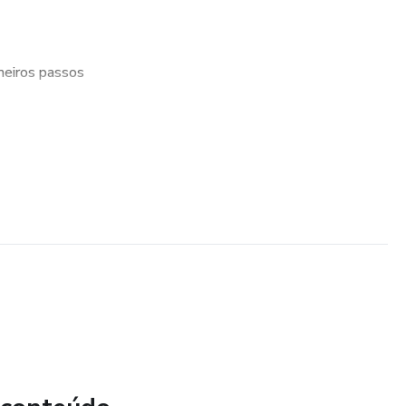
meiros passos
: Entendendo o uso do Sistema ACS
ural)