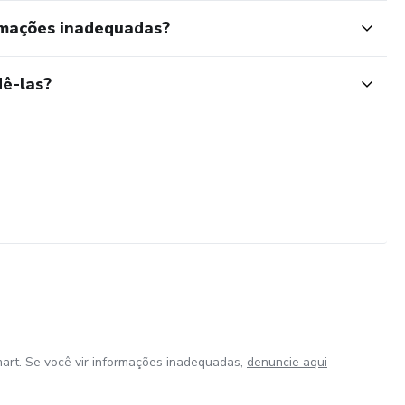
rmações inadequadas?
ê-las?
art. Se você vir informações inadequadas,
denuncie aqui