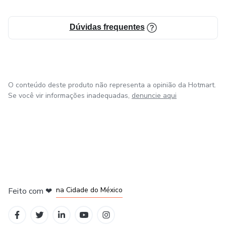
Dúvidas frequentes
O conteúdo deste produto não representa a opinião da Hotmart.
Se você vir informações inadequadas,
denuncie aqui
em Bogotá
em Amsterdam
em Madrid
na Cidade do México
Feito com
❤
em Belo Horizonte