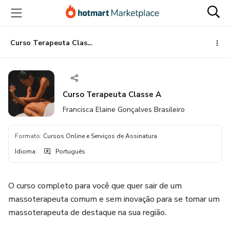
Ir
Ir
Ir
para
para
para
o
o
o
conteúdo
pagamento
rodapé
Curso Terapeuta Classe A
principal
Curso Terapeuta Classe A
Francisca Elaine Gonçalves Brasileiro
Formato
:
Cursos Online e Serviços de Assinatura
Idioma
:
Português
O curso completo para você que quer sair de um
massoterapeuta comum e sem inovação para se tornar um
massoterapeuta de destaque na sua região.