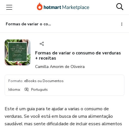
Ir
Ir
Ir
para
para
para
o
o
o
conteúdo
pagamento
rodapé
Formas de variar o consumo de verduras + receitas
principal
Formas de variar o consumo de verduras
+ receitas
Camilla Amorim de Oliveira
Formato
:
eBooks ou Documentos
Idioma
:
Português
Este é um guia para te ajudar a varias o consumo de
verduras. Se você está em busca de uma alimentação
saudável mas sente dificuldade de incluir esses alimentos