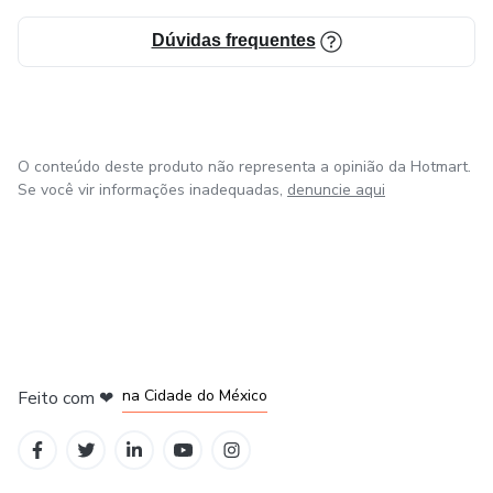
Dúvidas frequentes
O conteúdo deste produto não representa a opinião da Hotmart.
Se você vir informações inadequadas,
denuncie aqui
em Bogotá
em Amsterdam
em Madrid
na Cidade do México
Feito com
❤
em Belo Horizonte