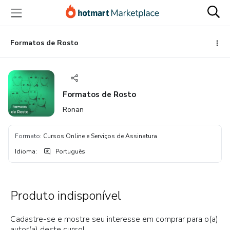
Ir
Ir
Ir
para
para
para
o
o
o
conteúdo
pagamento
rodapé
Formatos de Rosto
principal
Formatos de Rosto
Ronan
Formato
:
Cursos Online e Serviços de Assinatura
Idioma
:
Português
Produto indisponível
Cadastre-se e mostre seu interesse em comprar para o(a)
autor(a) deste curso!