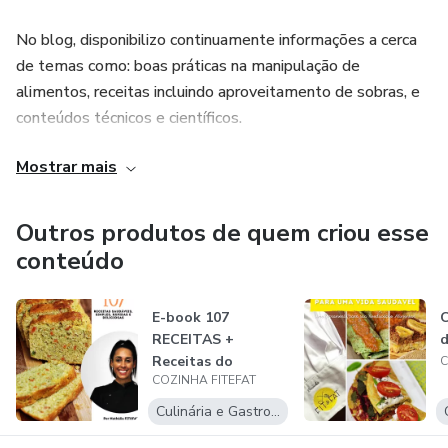
No blog, disponibilizo continuamente informações a cerca
de temas como: boas práticas na manipulação de
alimentos, receitas incluindo aproveitamento de sobras, e
conteúdos técnicos e científicos.
Mostrar mais
A responsabilidade social também é uma das minhas
preocupações, que se evidencia pelo foco em transmitir
conhecimento sobre o aproveitamento integral dos
Outros produtos de quem criou esse
alimentos, minimizando o desperdício de partes nutritivas
conteúdo
que normalmente são descartadas.
E-book 107
C
RECEITAS +
d
Receitas do
C
COZINHA FITEFAT
Restaurante
FIT&amp;FAST
Culinária e Gastronomia