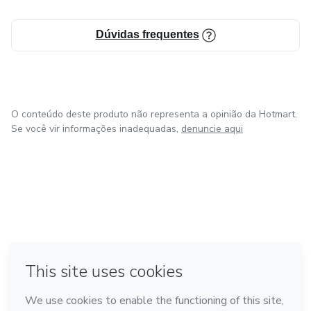
Dúvidas frequentes
O conteúdo deste produto não representa a opinião da Hotmart.
Se você vir informações inadequadas,
denuncie aqui
em Bogotá
em Amsterdam
em Madrid
na Cidade do México
Feito com
❤
em Belo Horizonte