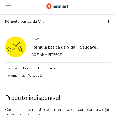
Ir
Ir
Ir
para
para
para
o
o
o
conteúdo
pagamento
rodapé
Fórmula básica da Vida + Saudável
principal
Fórmula básica da Vida + Saudável
COZINHA FITEFAT
Formato
:
eBooks ou Documentos
Idioma
:
Português
Produto indisponível
Cadastre-se e mostre seu interesse em comprar para o(a)
autor(a) deste curso!