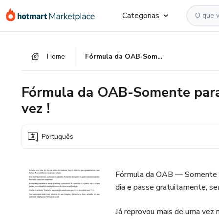
Ir
Ir
Ir
Categorias
para
para
para
o
o
o
conteúdo
pagamento
rodapé
Home
Fórmula da OAB-Somente para quem já reprovou mais de uma vez !
principal
Fórmula da OAB-Somente para
vez !
Português
Fórmula da OAB — Somente pa
dia e passe gratuitamente, se
Já reprovou mais de uma vez 