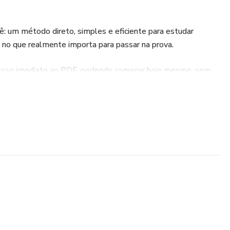
cê: um método direto, simples e eficiente para estudar
o no que realmente importa para passar na prova.
cesso imediato ao PDF, podendo começar hoje mesmo, sem
u cursos caros.
 estudos em 1 hora diária.
ente o conteúdo essencial.
muns que levam à reprovação.