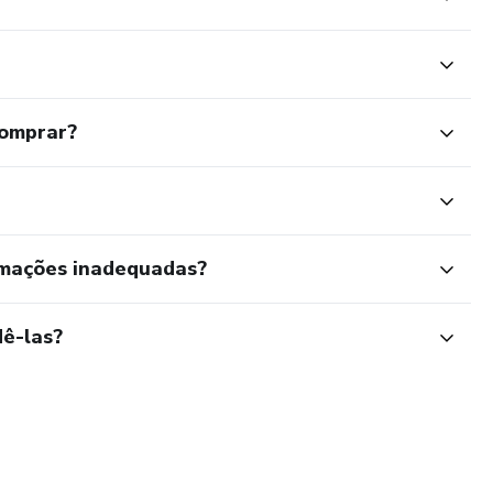
comprar?
rmações inadequadas?
ê-las?