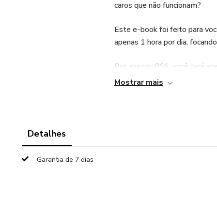
caros que não funcionam?
Este e-book foi feito para vo
apenas 1 hora por dia, focand
Por apenas R$6, você terá a
precisar de aulas presenciais o
Mostrar mais
O que você vai aprender:
Estratégia para organizar seus
Detalhes
Técnicas para revisar rapidam
Garantia de 7 dias
Como evitar os erros mais co