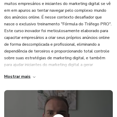
muitos empresários e iniciantes do marketing digital se vê
em em apuros ao tentar navegar pelo complexo mundo
dos anúncios online. É nesse contexto desafiador que
nasce o exclusivo treinamento "Fórmula do Tráfego PRO".
Este curso inovador foi meticulosamente elaborado para
capacitar empresários a criar seus próprios anúncios online
de forma descomplicada e profissional, eliminando a
dependência de terceiros e proporcionando total controle
sobre suas estratégias de marketing digital, e também
para ajudar iniciantes do marketing digital a gerar
resultados expressivos de forma rápida e simples, direto
Mostrar mais
ao ponto.
O treinamento "Fórmula do Tráfego PRO" é muito mais do
que apenas um curso; é uma jornada transformadora que
desvenda os segredos do tráfego online. Desde os
princípios básicos até técnicas avançadas, os participantes