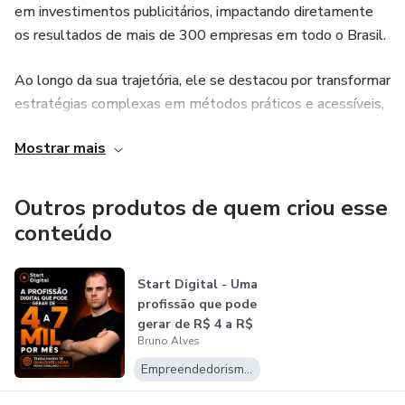
em investimentos publicitários, impactando diretamente
os resultados de mais de 300 empresas em todo o Brasil.
Ao longo da sua trajetória, ele se destacou por transformar
estratégias complexas em métodos práticos e acessíveis,
ajudando desde pequenos negócios até grandes empresas
Mostrar mais
a venderem todos os dias com anúncios online.
Movido pelo propósito de formar novos profissionais
Outros produtos de quem criou esse
prontos para o mercado, Bruno criou este curso para
conteúdo
ensinar, do zero, tudo o que aplicou na prática e deu certo
com seus clientes.
Start Digital - Uma
profissão que pode
Hoje, é reconhecido como referência na área por sua
gerar de R$ 4 a R$
capacidade de gerar resultados reais com ética, clareza e
Bruno Alves
7...
foco em liberdade financeira e propósito.
Empreendedorismo Digital