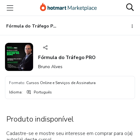
Ir
Ir
Ir
para
para
para
o
o
o
conteúdo
pagamento
rodapé
Fórmula do Tráfego PRO
principal
Fórmula do Tráfego PRO
Bruno Alves
Formato
:
Cursos Online e Serviços de Assinatura
Idioma
:
Português
Produto indisponível
Cadastre-se e mostre seu interesse em comprar para o(a)
autor(a) deste curso!