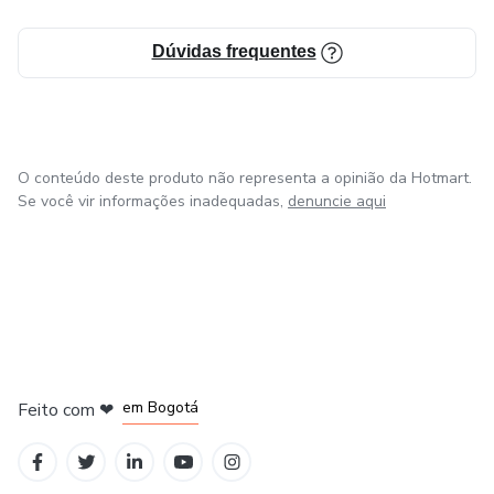
Dúvidas frequentes
O conteúdo deste produto não representa a opinião da Hotmart.
Se você vir informações inadequadas,
denuncie aqui
em Amsterdam
em Madrid
em Bogotá
Feito com
❤
em Belo Horizonte
na Cidade do México