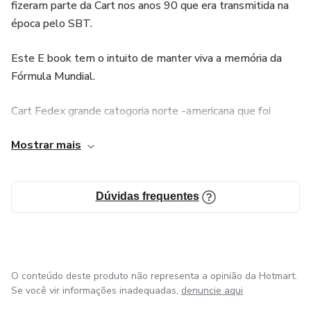
fizeram parte da Cart nos anos 90 que era transmitida na
época pelo SBT.
Este E book tem o intuito de manter viva a memória da
Fórmula Mundial.
Cart Fedex grande catogoria norte -americana que foi
transmitida na decada de 90 pela manchete e SBT,
Mostrar mais
deixando grandes memorias nos amantes da velocidades.
Dúvidas frequentes
O conteúdo deste produto não representa a opinião da Hotmart.
Se você vir informações inadequadas,
denuncie aqui