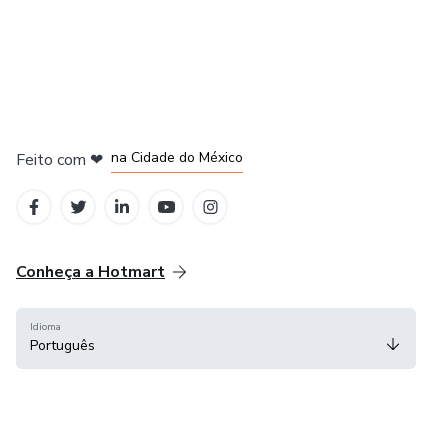
em Bogotá
em Amsterdam
em Madrid
na Cidade do México
Feito com
❤
em Belo Horizonte
Conheça a Hotmart
Idioma
Português