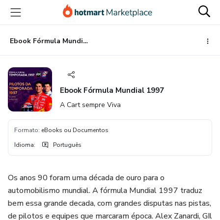
Ir
Ir
Ir
para
para
para
o
o
o
conteúdo
pagamento
rodapé
Ebook Fórmula Mundial 1997
principal
Ebook Fórmula Mundial 1997
A Cart sempre Viva
Formato
:
eBooks ou Documentos
Idioma
:
Português
Os anos 90 foram uma década de ouro para o
automobilismo mundial. A fórmula Mundial 1997 traduz
bem essa grande decada, com grandes disputas nas pistas,
de pilotos e equipes que marcaram época. Alex Zanardi, GIl