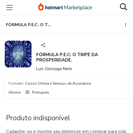
Ir
Ir
Ir
para
para
para
o
o
o
conteúdo
pagamento
rodapé
FÓRMULA P.E.C: O TRIPÉ DA PROSPERIDADE.
principal
FÓRMULA P.E.C: O TRIPÉ DA
PROSPERIDADE.
Luiz Gonzaga Neto
Formato
:
Cursos Online e Serviços de Assinatura
Idioma
:
Português
Produto indisponível
Cadastre-se e mostre seu interesse em comprar para o(a)