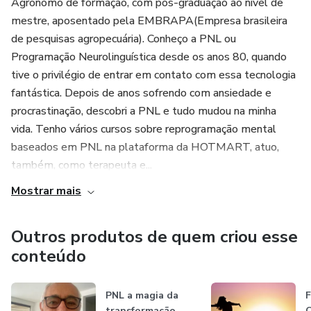
Agrônomo de formação, com pós-graduação ao nível de
mestre, aposentado pela EMBRAPA(Empresa brasileira
de pesquisas agropecuária). Conheço a PNL ou
Programação Neurolinguística desde os anos 80, quando
tive o privilégio de entrar em contato com essa tecnologia
fantástica. Depois de anos sofrendo com ansiedade e
procrastinação, descobri a PNL e tudo mudou na minha
vida. Tenho vários cursos sobre reprogramação mental
baseados em PNL na plataforma da HOTMART, atuo,
também, como terapeuta e...
Mostrar mais
Outros produtos de quem criou esse
conteúdo
PNL a magia da
transformação
C