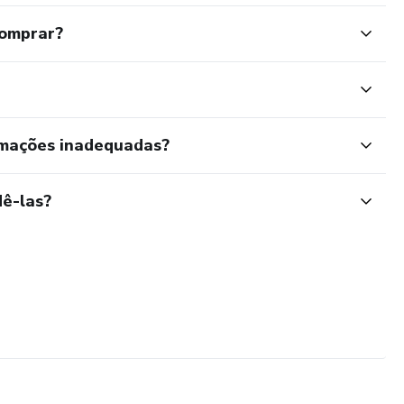
comprar?
rmações inadequadas?
ê-las?