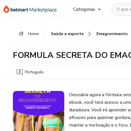
Ir
Ir
Ir
Categorias
para
para
para
o
o
o
conteúdo
pagamento
rodapé
Home
Saúde e esporte
Emagrecimento
principal
FORMULA SECRETA DO EMA
Português
Descubra agora a fórmula sec
ebook, você terá acesso a uma
duradoura. Você irá aprender 
eficazes para queimar gordura,
manter a motivação e o foco. 