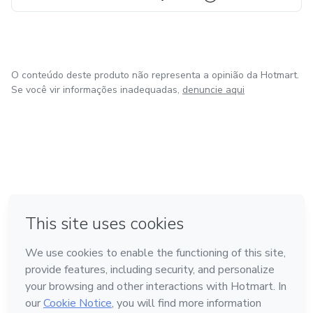
O conteúdo deste produto não representa a opinião da Hotmart.
Se você vir informações inadequadas,
denuncie aqui
em Amsterdam
em Madrid
em Bogotá
Feito com
❤
em Belo Horizonte
na Cidade do México
Conheça a Hotmart