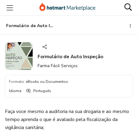
Ir
Ir
Ir
para
para
para
o
o
o
conteúdo
pagamento
rodapé
Formulário de Auto Inspeção
principal
Formulário de Auto Inspeção
Farma Fácil Serviços
Formato
:
eBooks ou Documentos
Idioma
:
Português
Faça voce mesmo a auditoria na sua drogaria e ao mesmo
tempo aprenda o que é avaliado pela fiscalização da
vigilância sanitária;