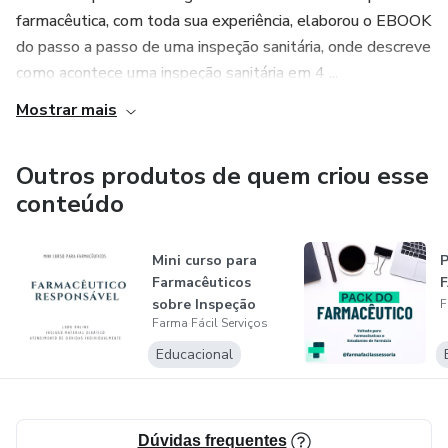
farmacêutica, com toda sua experiência, elaborou o EBOOK
do passo a passo de uma inspeção sanitária, onde descreve
como acontece uma inspeção sanitária em 4 ...
Mostrar mais
Outros produtos de quem criou esse
conteúdo
Mini curso para
Farmacêuticos
sobre Inspeção
F
Farma Fácil Serviços
Sanitária
Educacional
Dúvidas frequentes