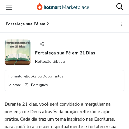
Ir
Ir
Ir
para
para
para
o
o
o
conteúdo
pagamento
rodapé
Fortaleça sua Fé em 21 Dias
principal
Fortaleça sua Fé em 21 Dias
Reflexão Bíblica
Formato
:
eBooks ou Documentos
Idioma
:
Português
Durante 21 dias, você será convidado a mergulhar na
presença de Deus através da oração, reflexão e ação
prática. Cada dia traz um tema inspirado nas Escrituras,
para ajudá-lo a crescer espiritualmente e fortalecer sua