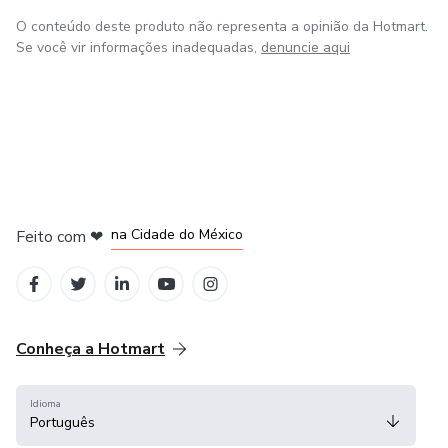
O conteúdo deste produto não representa a opinião da Hotmart.
Se você vir informações inadequadas,
denuncie aqui
em Bogotá
em Amsterdam
em Madrid
na Cidade do México
Feito com
❤
em Belo Horizonte
Conheça a Hotmart
Idioma
Português