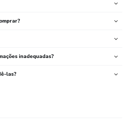
comprar?
rmações inadequadas?
ê-las?