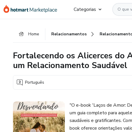
Ir
Ir
Ir
Categorias
para
para
para
o
o
o
conteúdo
pagamento
rodapé
Home
Relacionamentos
Relacionament
principal
Fortalecendo os Alicerces do 
um Relacionamento Saudável
Português
"O e-book 'Laços de Amor: D
um guia completo para aquele
saudáveis e gratificantes. Com
book oferece orientações vali