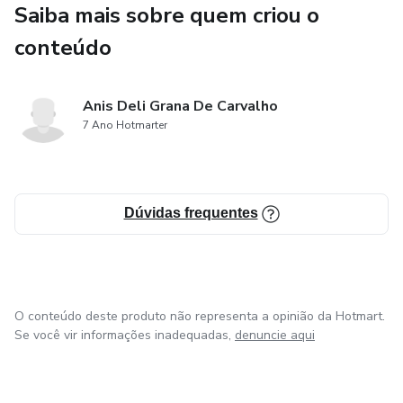
viver a maternidade e a paternidade de forma mais leve,
Saiba mais sobre quem criou o
afetiva e alinhada.
conteúdo
Este material não apenas orienta — ele acolhe, inspira e
ajuda o casal a transformar desafios em união.
Anis Deli Grana De Carvalho
7 Ano Hotmarter
Dúvidas frequentes
O conteúdo deste produto não representa a opinião da Hotmart.
Se você vir informações inadequadas,
denuncie aqui