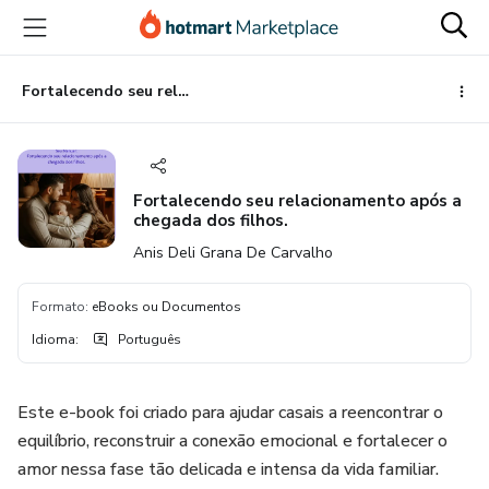
Ir
Ir
Ir
para
para
para
o
o
o
conteúdo
pagamento
rodapé
Fortalecendo seu relacionamento após a chegada dos filhos.
principal
Fortalecendo seu relacionamento após a
chegada dos filhos.
Anis Deli Grana De Carvalho
Formato
:
eBooks ou Documentos
Idioma
:
Português
Este e-book foi criado para ajudar casais a reencontrar o
equilíbrio, reconstruir a conexão emocional e fortalecer o
amor nessa fase tão delicada e intensa da vida familiar.