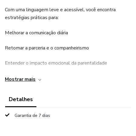
Com uma linguagem leve e acessível, você encontra
estratégias práticas para:
Melhorar a comunicação diária
Retomar a parceria e o companheirismo
Entender o impacto emocional da parentalidade
Lidar com sobrecarga, estresse e expectativas
Mostrar mais
Resgatar a intimidade afetiva e sexual
Detalhes
Criar uma rotina que favoreça o relacionamento
Garantia de 7 dias
O conteúdo é pensado para pais de primeira viagem ou
casais com mais de um filho, que desejam crescer juntos e