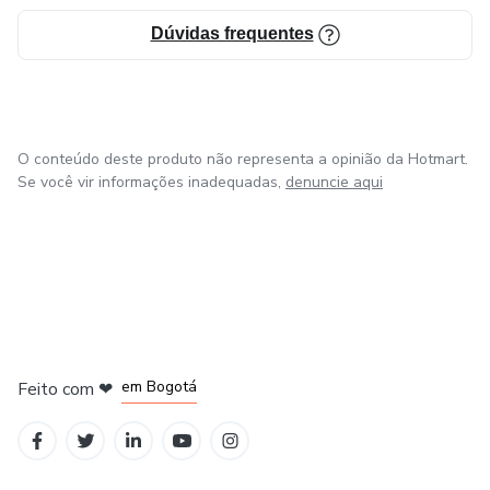
indústria de fertilizantes. Além disso, publiquei alguns
Dúvidas frequentes
artigos que refletem minha paixão e dedicação à área,
solidificando minha posição como uma referência no setor.
O conteúdo deste produto não representa a opinião da Hotmart.
Se você vir informações inadequadas,
denuncie aqui
em Amsterdam
em Madrid
em Bogotá
Feito com
❤
em Belo Horizonte
na Cidade do México