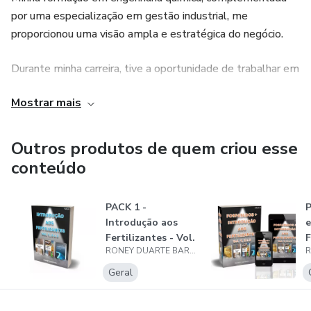
por uma especialização em gestão industrial, me
proporcionou uma visão ampla e estratégica do negócio.
Durante minha carreira, tive a oportunidade de trabalhar em
processos de fabricação de fertilizantes, incluindo a
Mostrar mais
produção de ácidos como sulfúrico, fosfórico e clorídrico.
Além disso, acumulei experiências significativas em
mineração e beneficiamento, atuando em diferentes tipos
Outros produtos de quem criou esse
de granuladores, como tambor, pratos, peletizadoras e
conteúdo
compactadores, e na produção de sulfato de amônio e
sulfato de potássio.
PACK 1 -
P
Introdução aos
e
Meu propósito é deixar um legado no setor, promovendo e
Fertilizantes - Vol.
F
desenvolvendo líderes, processos e produtos por meio da
RONEY DUARTE BARBOSA CAMPOS
1, 2 e 3
2
minha empresa de consultoria. Acredito que, ao
Geral
compartilhar meu conhecimento e experiências, posso abrir
novas oportunidades e contribuir para o crescimento da