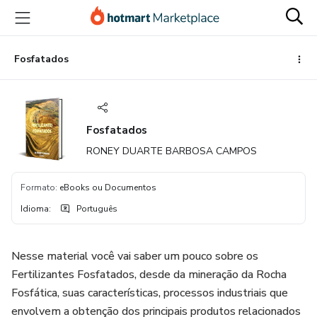
Ir
Ir
Ir
para
para
para
o
o
o
conteúdo
pagamento
rodapé
Fosfatados
principal
Fosfatados
RONEY DUARTE BARBOSA CAMPOS
Formato
:
eBooks ou Documentos
Idioma
:
Português
Nesse material você vai saber um pouco sobre os
Fertilizantes Fosfatados, desde da mineração da Rocha
Fosfática, suas características, processos industriais que
envolvem a obtenção dos principais produtos relacionados