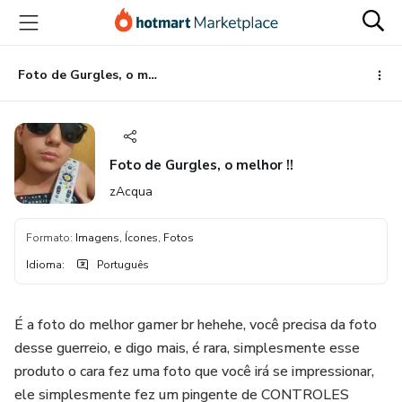
Ir
Ir
Ir
para
para
para
o
o
o
conteúdo
pagamento
rodapé
Foto de Gurgles, o melhor !!
principal
Foto de Gurgles, o melhor !!
zAcqua
Formato
:
Imagens, Ícones, Fotos
Idioma
:
Português
É a foto do melhor gamer br hehehe, você precisa da foto
desse guerreio, e digo mais, é rara, simplesmente esse
produto o cara fez uma foto que você irá se impressionar,
ele simplesmente fez um pingente de CONTROLES