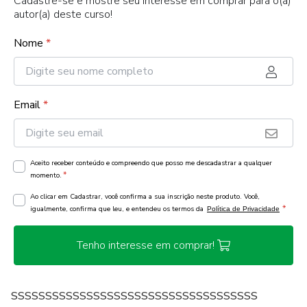
Cadastre-se e mostre seu interesse em comprar para o(a)
autor(a) deste curso!
Nome
*
Email
*
Aceito receber conteúdo e compreendo que posso me descadastrar a qualquer
*
momento.
Ao clicar em Cadastrar, você confirma a sua inscrição neste produto. Você,
*
igualmente, confirma que leu, e entendeu os termos da
Política de Privacidade
Tenho interesse em comprar!
SSSSSSSSSSSSSSSSSSSSSSSSSSSSSSSSSSSS