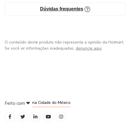
Dúvidas frequentes
O conteúdo deste produto não representa a opinião da Hotmart.
Se você vir informações inadequadas,
denuncie aqui
em Bogotá
em Amsterdam
em Madrid
na Cidade do México
Feito com
❤
em Belo Horizonte