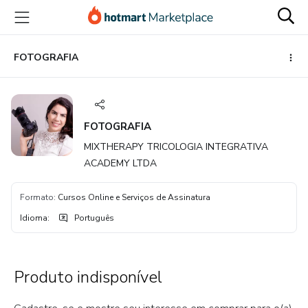
Ir
Ir
Ir
para
para
para
o
o
o
conteúdo
pagamento
rodapé
FOTOGRAFIA
principal
FOTOGRAFIA
MIXTHERAPY TRICOLOGIA INTEGRATIVA
ACADEMY LTDA
Formato
:
Cursos Online e Serviços de Assinatura
Idioma
:
Português
Produto indisponível