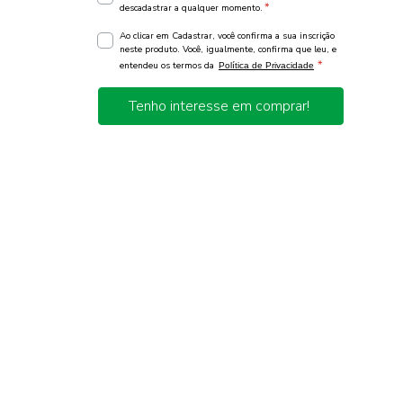
*
descadastrar a qualquer momento.
Ao clicar em Cadastrar, você confirma a sua inscrição
neste produto. Você, igualmente, confirma que leu, e
*
entendeu os termos da
Política de Privacidade
Tenho interesse em comprar!