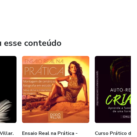
se extra de talento que sigo registrando grandes momentos
través dos meus cursos.
u esse conteúdo
illar.
Ensaio Real na Prática -
Curso Prático de