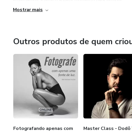
Mostrar mais
É desta forma, com competência, sensibilidade e uma do
em minha trajetória e formando milhares de fotógrafos a
Outros produtos de quem crio
Fotografando apenas com
Master Class - Dodô V