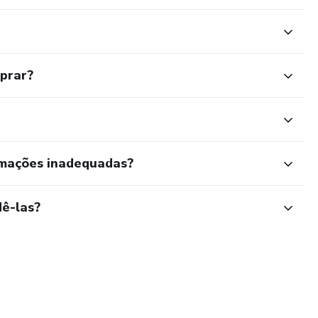
mprar?
rmações inadequadas?
ê-las?