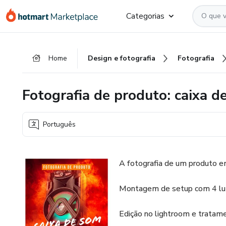
Ir
Ir
Ir
Categorias
para
para
para
o
o
o
conteúdo
pagamento
rodapé
Home
Design e fotografia
Fotografia
principal
Fotografia de produto: caixa d
Português
A fotografia de um produto e
Montagem de setup com 4 luz
Edição no lightroom e tratam