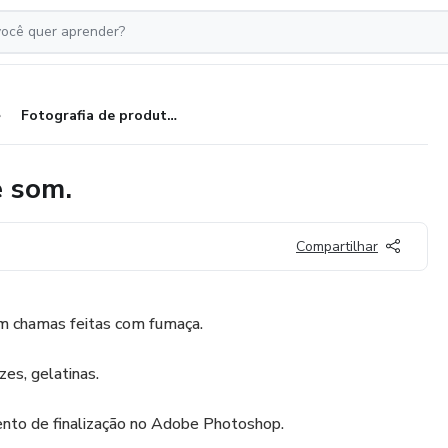
Fotografia de produto: caixa de som.
e som.
Compartilhar
m chamas feitas com fumaça.
es, gelatinas.
ento de finalização no Adobe Photoshop.