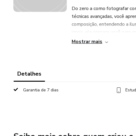
Do zero a como fotografar co
técnicas avançadas, você apr
composição, entendendo a ilum
igreja, ele prepara você para 
experiência prévia. Seja um f
Mostrar mais
cultos.
Detalhes
Garantia de 7 dias
Estud