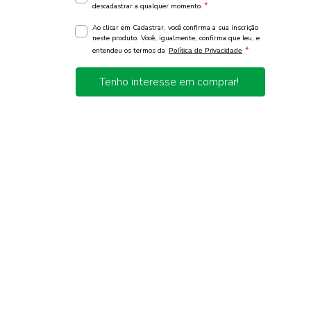
*
descadastrar a qualquer momento.
Ao clicar em Cadastrar, você confirma a sua inscrição
neste produto. Você, igualmente, confirma que leu, e
*
entendeu os termos da
Política de Privacidade
Tenho interesse em comprar!