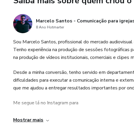
Saiba mais sobre quem criou o
Marcelo Santos - Comunicação para igrejas
8 Ano Hotmarter
Sou Marcelo Santos, profissional do mercado audiovisual 
Tenho experiência na produção de sessões fotográficas p
na produção de vídeos institucionais, comerciais e clipes 
Desde a minha conversão, tenho servido em departamento
dificuldades para executar a comunicação interna e exter
que me ajudou a entregar resultados importantes por ond
Me segue lá no Instagram para
acompanhar as dicas e a minha rotina!
Mostrar mais
@eumarcelo_1