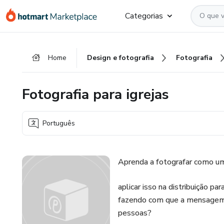
Ir
Ir
Ir
Categorias
para
para
para
o
o
o
conteúdo
pagamento
rodapé
Home
Design e fotografia
Fotografia
principal
Fotografia para igrejas
Português
Aprenda a fotografar como um 
aplicar isso na distribuição p
fazendo com que a mensagem d
pessoas?