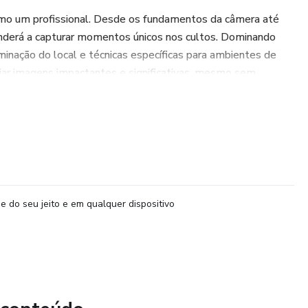
mo um profissional. Desde os fundamentos da câmera até
enderá a capturar momentos únicos nos cultos. Dominando
inação do local e técnicas específicas para ambientes de
criar imagens impactantes e significativas, mesmo sem
otógrafo confiante e sensível aos momentos especiais nos
e do seu jeito e em qualquer dispositivo