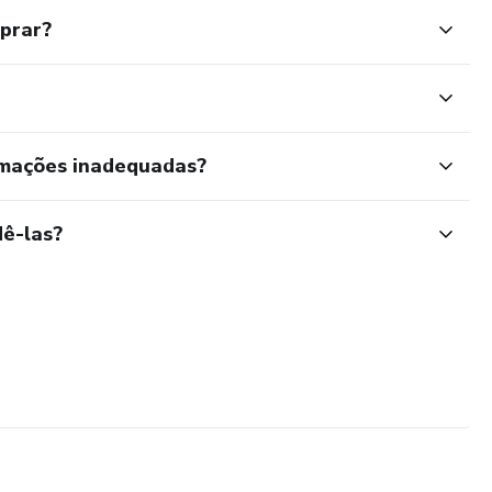
mprar?
rmações inadequadas?
ê-las?