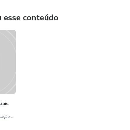
u esse conteúdo
iais
Marcelo Santos - Comunicação para igrejas e ministérios