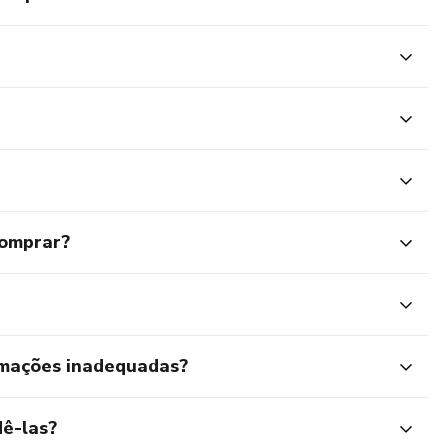
comprar?
rmações inadequadas?
ê-las?