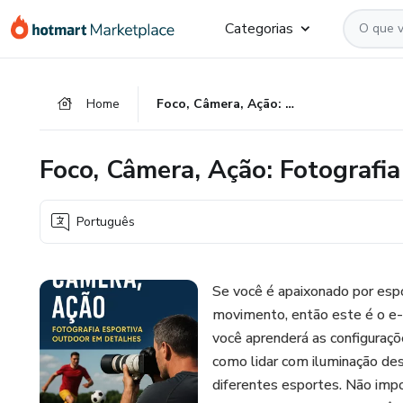
Ir
Ir
Ir
Categorias
para
para
para
o
o
o
conteúdo
pagamento
rodapé
Home
Foco, Câmera, Ação: Fotografia Esportiva Outdoor em Detalhes
principal
Foco, Câmera, Ação: Fotografi
Português
Se você é apaixonado por esp
movimento, então este é o e-
você aprenderá as configuraçõ
como lidar com iluminação des
diferentes esportes. Não impo