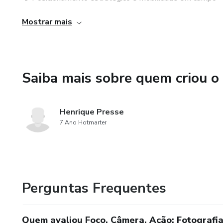
Mostrar mais
🛠️ Processos de edição e seleção de imagens
📂 Organização e fluxo de trabalho profissional
Saiba mais sobre quem criou o
🇧🇷 Esportes populares no Brasil e como fotografá-los
💡 Conselhos práticos de quem vive a fotografia esportiv
Henrique Presse
7 Ano Hotmarter
Perguntas Frequentes
Quem avaliou Foco, Câmera, Ação: Fotografi