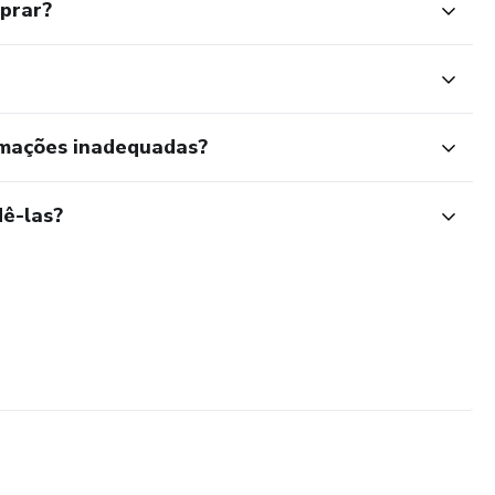
mprar?
rmações inadequadas?
ê-las?