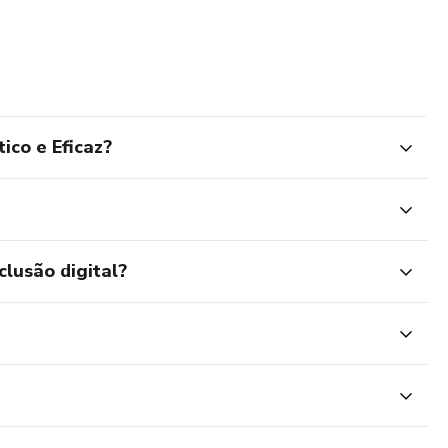
s seguir uma carreira com clareza e objetivo.
ico e Eficaz?
clusão digital?