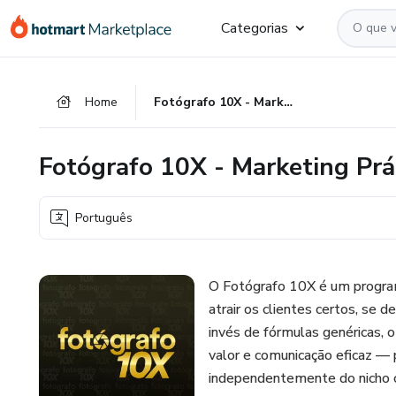
Ir
Ir
Ir
Categorias
para
para
para
o
o
o
conteúdo
pagamento
rodapé
Home
Fotógrafo 10X - Marketing Prático e Eficaz
principal
Fotógrafo 10X - Marketing Prát
Português
O Fotógrafo 10X é um program
atrair os clientes certos, se
invés de fórmulas genéricas,
valor e comunicação eficaz — 
independentemente do nicho o