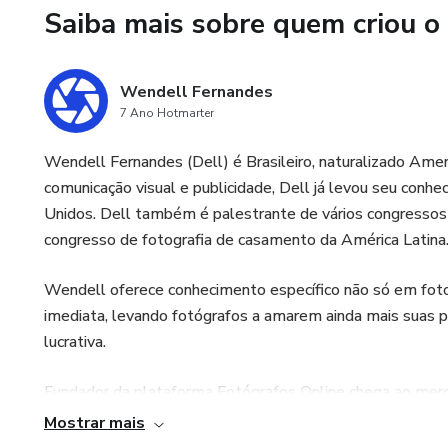
Saiba mais sobre quem criou o
Wendell Fernandes
7 Ano Hotmarter
Wendell Fernandes (Dell) é Brasileiro, naturalizado Ame
comunicação visual e publicidade, Dell já levou seu conh
Unidos. Dell também é palestrante de vários congressos na
congresso de fotografia de casamento da América Latina
Wendell oferece conhecimento específico não só em foto
imediata, levando fotógrafos a amarem ainda mais suas p
lucrativa.
Fundador da plataforma Fotógrafos Online chega ao merc
nichos e experiências, divulge seu trabalho, se inspire, a
Mostrar mais
maior plataforma de divulgação, inspiração e educação de 