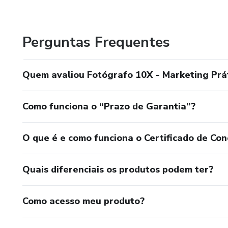
sua disposição conteúdo riquíssimo para não só crescer ma
Vem junto fazer parte desta comunidade!
Perguntas Frequentes
Quem avaliou Fotógrafo 10X - Marketing Prát
Como funciona o “Prazo de Garantia”?
O que é e como funciona o Certificado de Con
Quais diferenciais os produtos podem ter?
Como acesso meu produto?