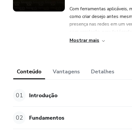
Com ferramentas aplicáveis, m
como criar desejo antes mesmo
presença nas redes em um verda
sem enrolação, para fotógraf
crescer com consistência.
Mostrar mais
Sobre Wendell Fernandes: em
Wendell é fundador da maior
a Fotógrafos Online. Já ajudo
Conteúdo
Vantagens
Detalhes
marketing eficaz, unindo sua p
comunicação e transformação.
01
Introdução
02
Fundamentos