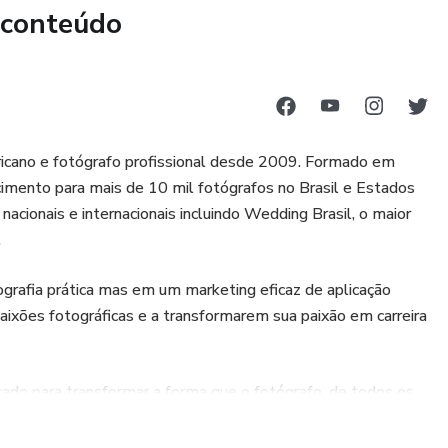
 conteúdo
ricano e fotógrafo profissional desde 2009. Formado em
ecimento para mais de 10 mil fotógrafos no Brasil e Estados
cionais e internacionais incluindo Wedding Brasil, o maior
.
grafia prática mas em um marketing eficaz de aplicação
aixões fotográficas e a transformarem sua paixão em carreira
ado para transformar a forma que o fotógrafo, de todos os
prenda de forma eficaz e com propósito. Fotógrafos Online é a
fotógrafos em todo Brasil e nela, todo profissional terá à