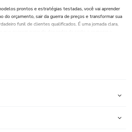
odelos prontos e estratégias testadas, você vai aprender
 do orçamento, sair da guerra de preços e transformar sua
deiro funil de clientes qualificados. É uma jornada clara,
os que querem parar de depender da sorte e começar a
preendedor, designer de produto e fotógrafo desde 2009,
 comunidade de fotógrafos de língua portuguesa do mundo —
u milhares de criativos a crescerem com posicionamento e
aixão pela fotografia ao que mais domina: estratégia,