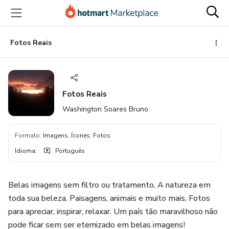
Ir
Ir
Ir
para
para
para
o
o
o
conteúdo
pagamento
rodapé
Fotos Reais
principal
Fotos Reais
Washington Soares Bruno
Formato
:
Imagens, Ícones, Fotos
Idioma
:
Português
Belas imagens sem filtro ou tratamento. A natureza em
toda sua beleza. Paisagens, animais e muito mais. Fotos
para apreciar, inspirar, relaxar. Um país tão maravilhoso não
pode ficar sem ser eternizado em belas imagens!