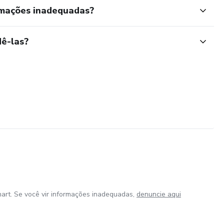
rmações inadequadas?
ê-las?
art. Se você vir informações inadequadas,
denuncie aqui