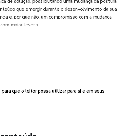
mica de solução, possibilitando uma mudança da postura
conteúdo que emergir durante o desenvolvimento da sua
ência e, por que não, um compromisso com a mudança
e com maior leveza.
urso de introdução as Constelações Familiares Sistêmicas e
ão das frases sistêmicas em prol do seu autoconhecimento.
ara que o leitor possa utilizar para si e em seus