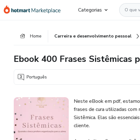
Ir
Ir
Ir
Categorias
para
para
para
o
o
o
conteúdo
pagamento
rodapé
Home
Carreira e desenvolvimento pessoal
principal
Ebook 400 Frases Sistêmicas p
Português
Neste eBook em pdf, estamos
frases de cura utilizadas com
Sistêmica. Elas são essencia
cliente.