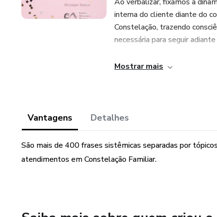
Ao verbalizar, fixamos a dinâ
interna do cliente diante do 
Constelação, trazendo consci
necessária para seguir adiant
Receba de bônus o ebook do c
Mostrar mais
o passo a passo para utilizaç
Vantagens
Detalhes
São mais de 400 frases sistêmicas separadas por tópicos p
atendimentos em Constelação Familiar.