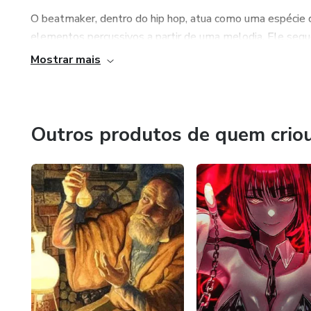
O beatmaker, dentro do hip hop, atua como uma espécie 
elementos percussivos a partir de uma melodia. Ele seq
virtual, sampleando outros artistas ou misturando essas 
Mostrar mais
Outros produtos de quem crio