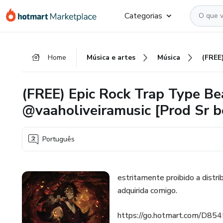
Ir
Ir
Ir
Categorias
para
para
para
o
o
o
conteúdo
pagamento
rodapé
Home
Música e artes
Música
principal
(FREE) Epic Rock Trap Type Be
@vaaholiveiramusic [Prod Sr b
Português
estritamente proibido a distri
adquirida comigo.
https://go.hotmart.com/D8