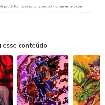
de produtor musical construindo instrumentais com
uencia loops compostos com instrumentação ao vivo e/ou
duas formas.
u esse conteúdo