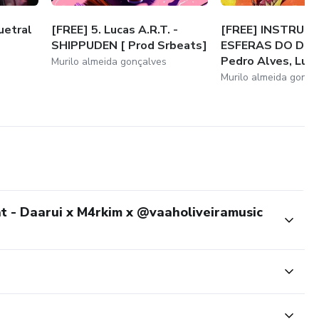
uetral
[FREE] 5. Lucas A.R.T. -
[FREE] INSTRUM
SHIPPUDEN [ Prod Srbeats]
ESFERAS DO DR
Pedro Alves, Lucas
Murilo almeida gonçalves
Murilo almeida gonça
t - Daarui x M4rkim x @vaaholiveiramusic