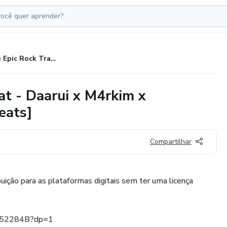
(FREE) Epic Rock Trap Type Beat - Daarui x M4rkim x @vaaholiveiramusic [Prod Sr beats]
at - Daarui x M4rkim x
eats]
Compartilhar
buição para as plataformas digitais sem ter uma licença
5452284B?dp=1