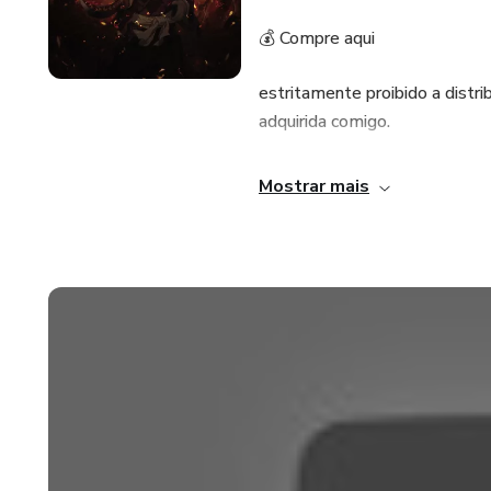
💰 Compre aqui
estritamente proibido a distri
adquirida comigo.
https://go.hotmart.com/D8
Mostrar mais
💰 Compre aqui