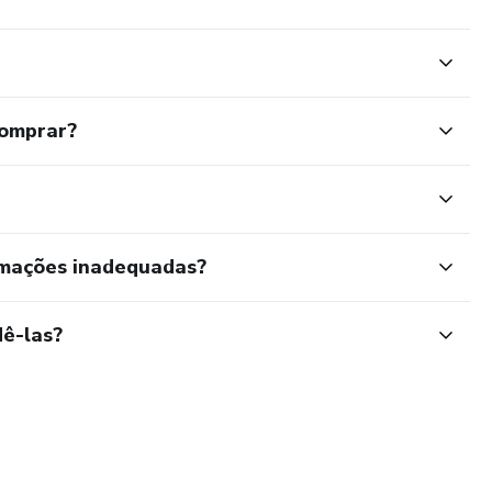
comprar?
rmações inadequadas?
ê-las?