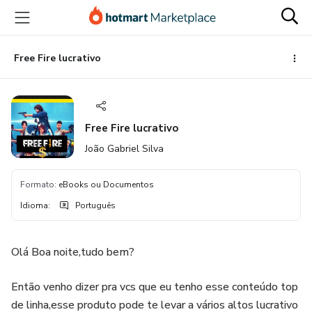
Ir
Ir
Ir
para
para
para
o
o
o
conteúdo
pagamento
rodapé
Free Fire lucrativo
principal
Free Fire lucrativo
João Gabriel Silva
Formato
:
eBooks ou Documentos
Idioma
:
Português
Olá Boa noite,tudo bem?
Então venho dizer pra vcs que eu tenho esse conteúdo top
de linha,esse produto pode te levar a vários altos lucrativo