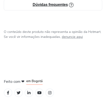
Dúvidas frequentes
Agradecido 😉
João Gabriel Silva Magalhães 🙏🐧
O conteúdo deste produto não representa a opinião da Hotmart.
Se você vir informações inadequadas,
denuncie aqui
em Amsterdam
em Madrid
em Bogotá
Feito com
❤
em Belo Horizonte
na Cidade do México