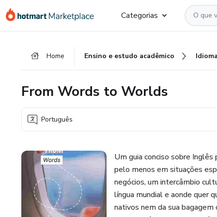
Ir
Ir
Ir
Categorias
para
para
para
o
o
o
conteúdo
pagamento
rodapé
Home
Ensino e estudo acadêmico
Idiom
principal
From Words to Worlds
Português
Um guia conciso sobre Inglês 
pelo menos em situações espec
negócios, um intercâmbio cultu
língua mundial e aonde quer qu
nativos nem da sua bagagem c