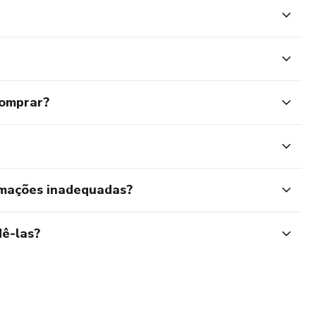
comprar?
rmações inadequadas?
ê-las?