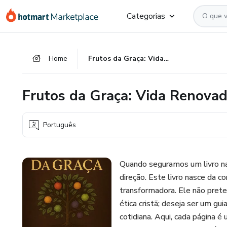
Ir
Ir
Ir
Categorias
para
para
para
o
o
o
conteúdo
pagamento
rodapé
Home
Frutos da Graça: Vida Renovada Entre a Carne e o Espírito
principal
Frutos da Graça: Vida Renovada
Português
Quando seguramos um livro na
direção. Este livro nasce da c
transformadora. Ele não pret
ética cristã; deseja ser um gui
cotidiana. Aqui, cada página é