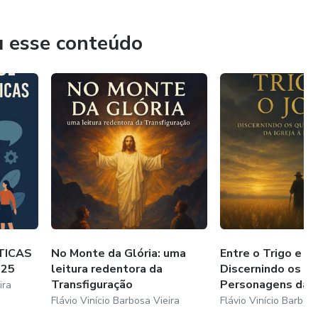
u esse conteúdo
TICAS
No Monte da Glória: uma
Entre o Trigo e o J
025
leitura redentora da
Discernindo os Q
Transfiguração
Personagens da...
ira
Flávio Vinício Barbosa Vieira
Flávio Vinício Barbosa