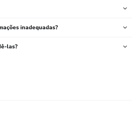
rmações inadequadas?
ê-las?