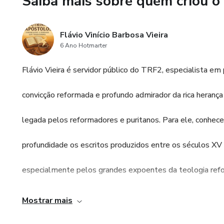
Saiba mais sobre quem criou o
honestidade, mas também com 
Santo habita em nós, capacit
Flávio Vinício Barbosa Vieira
capítulo é uma oportunidade
6 Ano Hotmarter
tropeçamos, e como nos chama
Flávio Vieira é servidor público do TRF2, especialista em 
Ao escrever estas páginas, im
convicção reformada e profundo admirador da rica herança
legada pelos reformadores e puritanos. Para ele, conhec
profundidade os escritos produzidos entre os séculos XV 
especialmente pelos grandes expoentes da teologia ref
não é um luxo intelectual, mas um pré-requisito essencial
Mostrar mais
todos que desejam defender e proclamar fielmente o ver