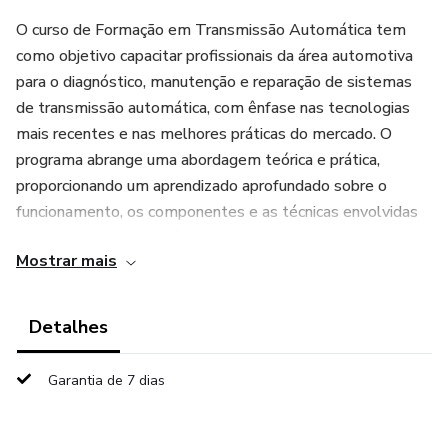
O curso de Formação em Transmissão Automática tem
como objetivo capacitar profissionais da área automotiva
para o diagnóstico, manutenção e reparação de sistemas
de transmissão automática, com ênfase nas tecnologias
mais recentes e nas melhores práticas do mercado. O
programa abrange uma abordagem teórica e prática,
proporcionando um aprendizado aprofundado sobre o
funcionamento, os componentes e as técnicas envolvidas
na transmissão automática.
Mostrar mais
Durante o curso, os alunos irão adquirir conhecimento
sobre:
Detalhes
Fundamentos das Transmissões Automáticas: História,
Garantia de 7 dias
tipos e evolução das transmissões automáticas, com foco
nos sistemas mais modernos como CVT (transmissão
continuamente variável), DCT (transmissão de dupla