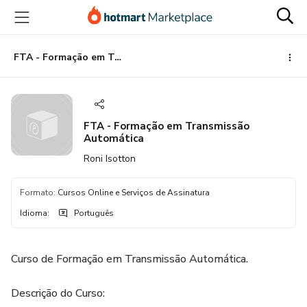
Ir
Ir
Ir
para
para
para
o
o
o
conteúdo
pagamento
rodapé
FTA - Formação em Transmissão Automática
principal
FTA - Formação em Transmissão
Automática
Roni Isotton
Formato
:
Cursos Online e Serviços de Assinatura
Idioma
:
Português
Curso de Formação em Transmissão Automática.
Descrição do Curso: