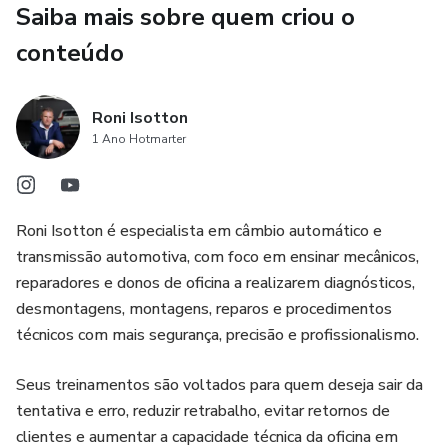
Saiba mais sobre quem criou o
embreagem) e AT (automáticas tradicionais).
conteúdo
Princípios de Funcionamento: Estudo detalhado dos
componentes principais como conversor de torque,
Roni Isotton
planetários, embreagens e comandos eletrônicos, além do
1 Ano Hotmarter
entendimento de como esses sistemas trabalham de
forma integrada para proporcionar uma condução eficiente
e confortável.
Roni Isotton é especialista em câmbio automático e
Diagnóstico e Solução de Problemas: Técnicas para
transmissão automotiva, com foco em ensinar mecânicos,
identificar falhas em sistemas automáticos, utilizando
reparadores e donos de oficina a realizarem diagnósticos,
ferramentas de diagnóstico avançadas e métodos de
desmontagens, montagens, reparos e procedimentos
análise.
técnicos com mais segurança, precisão e profissionalismo.
Manutenção Preventiva e Corretiva: Processos de
Seus treinamentos são voltados para quem deseja sair da
manutenção, desde a troca de fluido e filtros até a
tentativa e erro, reduzir retrabalho, evitar retornos de
substituição de componentes internos da transmissão.
clientes e aumentar a capacidade técnica da oficina em