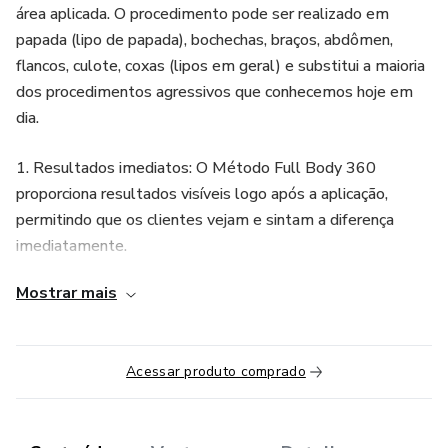
área aplicada. O procedimento pode ser realizado em
papada (lipo de papada), bochechas, braços, abdômen,
flancos, culote, coxas (lipos em geral) e substitui a maioria
dos procedimentos agressivos que conhecemos hoje em
dia.
1. Resultados imediatos: O Método Full Body 360
proporciona resultados visíveis logo após a aplicação,
permitindo que os clientes vejam e sintam a diferença
imediatamente.
Mostrar mais
2. Não invasivo: Ao contrário de procedimentos cirúrgicos, o
Full Body 360 não requer cortes ou incisões na pele,
tornando-o uma opção mais segura e menos dolorosa para
Acessar produto comprado
redução de gordura localizada.
3. Versatilidade: O procedimento pode ser realizado em