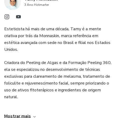
3 Ano Hotmarter
Esteticista há mais de uma década, Tamy é a mente
criativa por trás da Monnaskin, marca referência em
estética avançada com sede no Brasil e filial nos Estados
Unidos.
Criadora do Peeling de Algas e da Formação Peeling 360,
ela se especializou no desenvolvimento de técnicas
exclusivas para clareamento de melasma, tratamento de
foliculite e rejuvenescimento facial, sempre priorizando o
uso de ativos fitoterápicos e ingredientes de origem
natural.
Sua visão vai além da pele. Tamy também é responsável
Mostrar mais
pelo Full Body 360, um protocolo corporal inovador que