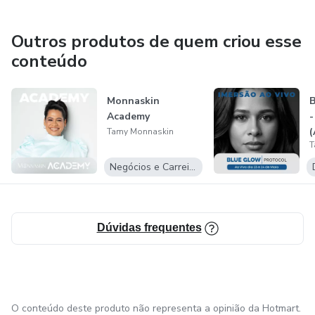
combina redução de medidas, queima de gordura e
tratamento de inflamações e dores, por meio de
Outros produtos de quem criou esse
abordagens alternativas e não invasivas, cuidando do corpo
conteúdo
de forma completa e funcional.
Monnaskin
B
Academy
-
(
Tamy Monnaskin
T
Negócios e Carreira
Dúvidas frequentes
O conteúdo deste produto não representa a opinião da Hotmart.