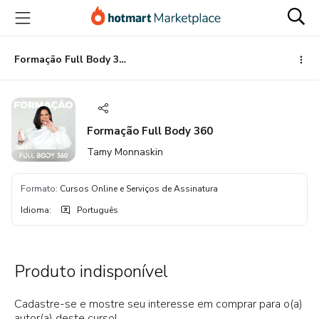
Ir
Ir
Ir
para
para
para
o
o
o
conteúdo
pagamento
rodapé
Formação Full Body 360
principal
Formação Full Body 360
Tamy Monnaskin
Formato
:
Cursos Online e Serviços de Assinatura
Idioma
:
Português
Produto indisponível
Cadastre-se e mostre seu interesse em comprar para o(a)
autor(a) deste curso!