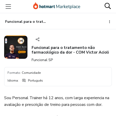
Ir
Ir
Ir
para
para
para
o
o
o
conteúdo
pagamento
rodapé
Funcional para o tratamento não farmacológico da dor - COM Victor Acioli
principal
Funcional para o tratamento não
farmacológico da dor - COM Victor Acioli
Funcional SP
Formato
:
Comunidade
Idioma
:
Português
Sou Personal Trainer há 12 anos, com larga experiencia na
avaliação e prescrição de treino para pessoas com dor.