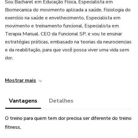
Sou Bacharel em Educação Física, Especialista em
Biomecanica do movimento aplicada a saúde, Fisiologia do
exercício na saúde e envelhecimento, Especialista em
movimento e treinamento funcional, Especialista em
Terapia Manual. CEO da Funcional SP, e vou te ensinar
estratégias práticas, embasado na teorias da neurociencias
e da reabilitação, para que você possa viver uma vida sem
dor.
Vou te mostrar estratégias eficientes e práticas no
Mostrar mais
tratamento não farmacológico das dores crõnicas..
Cervical, Costas, Lombar, Ombros, Joelhos.
Vantagens
Detalhes
Venha experimentar uma vida sem dor.
O treino para quem tem dor precisa ser diferente do treino
fitness.