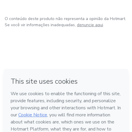
O conteúdo deste produto não representa a opinião da Hotmart.
Se você vir informações inadequadas,
denuncie aqui
em Amsterdam
em Madrid
em Bogotá
Feito com
❤
em Belo Horizonte
na Cidade do México
Conheça a Hotmart
Idioma