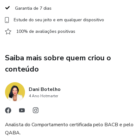
Garantia de 7 dias
• Compreender profundamente o que são Funções
Estude do seu jeito e em qualquer dispositivo
Executivas e como se desenvolvem
100% de avaliações positivas
• Identificar sinais de atraso ou fragilidade em memória de
trabalho, controle inibitório e flexibilidade cognitiva
Saiba mais sobre quem criou o
• Aplicar estratégias práticas baseadas em neurociência,
conteúdo
ABA e princípios socioculturais
• Integrar estimulação de FE em rotinas naturais da clínica
Dani Botelho
e da escola
4 Ano Hotmarter
• Monitorar progresso de forma objetiva
Analista do Comportamento certificada pelo BACB e pelo
• Envolver pais e professores no processo de intervenção
QABA.