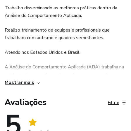
Trabalho disseminando as melhores práticas dentro da
Análise do Comportamento Aplicada.
Realizo treinamento de equipes e profissionais que
trabalham com autismo e quadros semelhantes.
Atendo nos Estados Unidos e Brasil.
A Análise do Comportamento Aplicada (ABA) trabalha na
melhoria do comportamento e refere-se ao uso de
princípios derivados da ciência do comportamento para
Mostrar mais
melhorar o comportamento socialmente significativo
(Cooper, Heron, & Heward, 2007, p. 20). O termo aplicada
Avaliações
Filtrar
refere-se a essa mudança socialmente significativa.
5
Significado social significa que a melhoria é importante para
o cliente, sua família e sociedade (Cooper et al., 2007, p.
16).