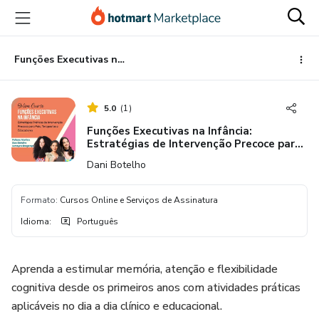
Ir
Ir
Ir
para
para
para
o
o
o
conteúdo
pagamento
rodapé
Funções Executivas na Infância: Estratégias de Intervenção Precoce para Terapeutas, Pais e Educadores
principal
5.0
(
1
)
Funções Executivas na Infância:
Estratégias de Intervenção Precoce para
Terapeutas, Pais e Educadores
Dani Botelho
Formato
:
Cursos Online e Serviços de Assinatura
Idioma
:
Português
Aprenda a estimular memória, atenção e flexibilidade
cognitiva desde os primeiros anos com atividades práticas
aplicáveis no dia a dia clínico e educacional.