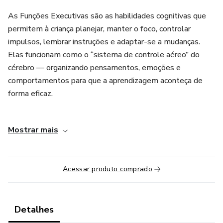
As Funções Executivas são as habilidades cognitivas que
permitem à criança planejar, manter o foco, controlar
impulsos, lembrar instruções e adaptar-se a mudanças.
Elas funcionam como o “sistema de controle aéreo” do
cérebro — organizando pensamentos, emoções e
comportamentos para que a aprendizagem aconteça de
forma eficaz.
Pesquisas do Center on the Developing Child at Harvard
Mostrar mais
University demonstram que as Funções Executivas são um
dos principais preditores de sucesso acadêmico,
habilidades sociais e autorregulação ao longo da vida. Elas
Acessar produto comprado
começam a se desenvolver nos primeiros anos e são
altamente influenciadas pelas experiências oferecidas no
ambiente familiar e educacional.
Detalhes
Você aprenderá a: