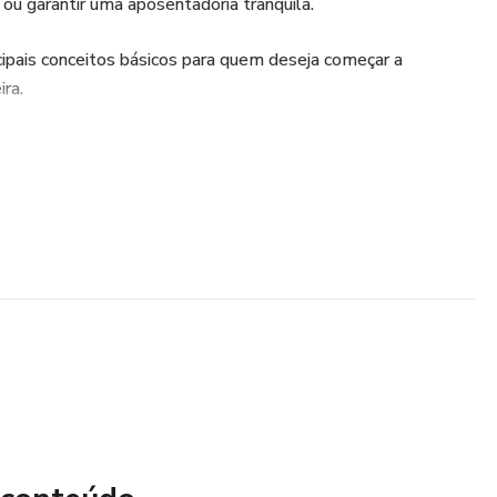
 ou garantir uma aposentadoria tranquila.
ipais conceitos básicos para quem deseja começar a
ira.
is?
as as decisões relacionadas ao uso do dinheiro no dia a dia,
da extra)