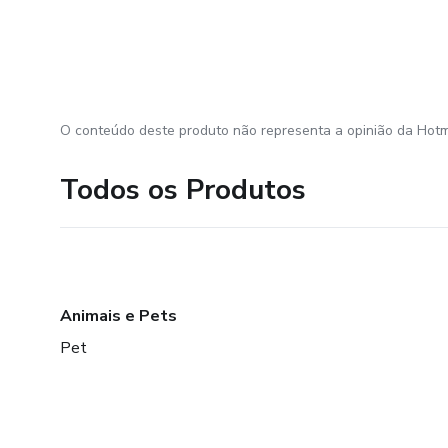
Ferramentas úteis:
Planilhas
O conteúdo deste produto não representa a opinião da Hotm
Aplicativos financeiros
Todos os Produtos
Caderno de controle
3. A Importância da Reserva 
A reserva de emergência é um
Animais e Pets
Desemprego
Pet
Problemas de saúde
Reparos urgentes