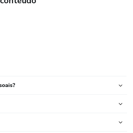
 conteúdo
 equilíbrio entre o que você ganha e o que você gasta.
Primeiro Passo
 aumentar renda, é essencial organizar o dinheiro atual.
sais:
soais?