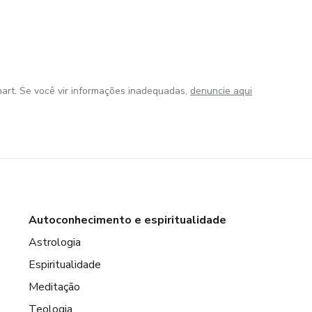
art. Se você vir informações inadequadas,
denuncie aqui
de Emergência
 valor guardado para imprevistos como:
Autoconhecimento e espiritualidade
Astrologia
Espiritualidade
Meditação
Teologia