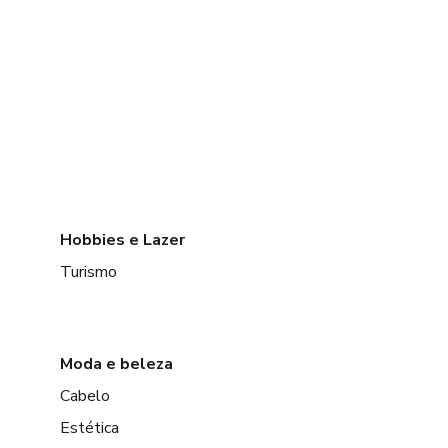
4.2 Tipos de investimentos
Renda fixa
Tesouro Direto
CDB
LCI/LCA
Hobbies e Lazer
Característica
Turismo
Moda e beleza
Cabelo
Estética