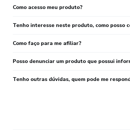
Lazer
Como acesso meu produto?
Assinaturas
Tenho interesse neste produto, como posso 
Compras diversas
Como faço para me afiliar?
Uma regra simples e popular 
Posso denunciar um produto que possui info
50% para necessidades
30% para qualidade de vida
Tenho outras dúvidas, quem pode me respond
20% para investimentos e m
2.2 Crie um orçamento mensa
O orçamento permite visualizar
desnecessários.