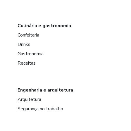
Recomendação comum:
Culinária e gastronomia
Guardar de 3 a 12 meses do c
Confeitaria
Esse dinheiro deve ficar em i
Drinks
Gastronomia
4. Conceitos Básicos de Inve
Receitas
Investir é fazer o dinheiro trab
4.1 Juros compostos
Engenharia e arquitetura
Arquitetura
Os juros compostos fazem o d
passam a gerar novos rendime
Segurança no trabalho
Quanto antes começar, melhor