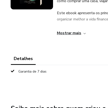
como comprar uma casa, viajar
Este ebook apresenta os princ
organizar melhor a vida finance
1. O que são Finanças Pessoa
Mostrar mais
Finanças pessoais envolvem tod
incluindo:
Detalhes
Ganhos (salário, negócios, ren
Garantia de 7 dias
Gastos (fixos e variáveis)
Poupança
Investimentos