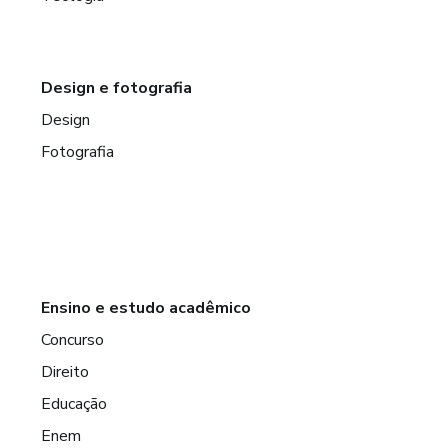
Design e fotografia
usto mensal de vida.
Design
nvestimentos seguros e com liquidez rápida.
Fotografia
stimentos
alhar para você.
Ensino e estudo acadêmico
inheiro crescer ao longo do tempo, pois os rendimentos
Concurso
ntos.
Direito
Educação
.
Enem