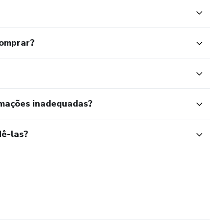
comprar?
é a 50-30-20:
rmações inadequadas?
ê-las?
etas
l
 para onde o dinheiro está indo e identificar gastos