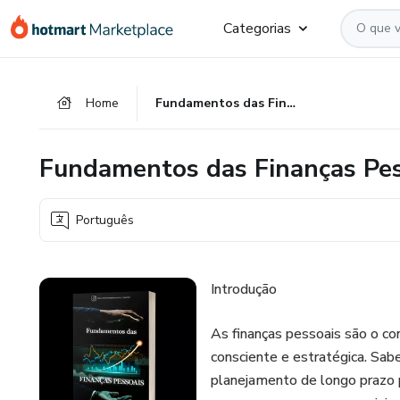
Ir
Ir
Ir
Categorias
para
para
para
o
o
o
conteúdo
pagamento
rodapé
Home
Fundamentos das Finanças Pessoais
principal
Fundamentos das Finanças Pes
Português
Introdução
As finanças pessoais são o con
consciente e estratégica. Sabe
planejamento de longo prazo pe