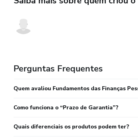
Saiba mais sobre quem criou o
Planejamento financeiro
O objetivo principal é garantir
2. Organização Financeira: O 
Antes de investir ou pensar em
2.1 Controle de despesas
Perguntas Frequentes
Registre todos os gastos men
Quem avaliou Fundamentos das Finanças Pes
Moradia
Como funciona o “Prazo de Garantia”?
Alimentação
Transporte
Quais diferenciais os produtos podem ter?