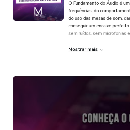
O Fundamento do Áudio é uma
frequências, do comportamen
do uso das mesas de som, das 
conseguir um encaixe perfeito
sem ruídos, sem microfonias 
Se você nunca mexeu com equ
Mostrar mais
curso passo a passo, 100% P
Sonoplasta / Técnico de Som P