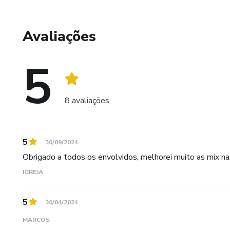
- Satisfação Garantida, nós comprometemos com a excelê
Viva a Experiência Master!
Avaliações
Descubra uma nova profissão, capacite-se com os melhore
5
você e ajudar no seu crescimento. Será um imenso prazer
Escolha ser Master. Escolha ser referência. Seja Master
8 avaliações
5
30/09/2024
Obrigado a todos os envolvidos, melhorei muito as mix na 
IGREJA
5
30/04/2024
MARCOS