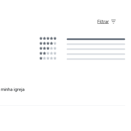
ncia do seu aprendizado.
Filtrar
s e transforme sua carreira. Estamos prontos para receber
 ter você como nosso aluno!
 você também!
minha igreja