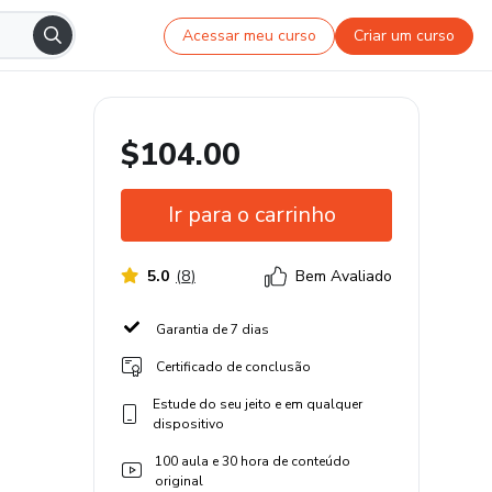
Acessar meu curso
Criar um curso
$104.00
Ir para o carrinho
5.0
(
8
)
Bem Avaliado
Garantia de 7 dias
Certificado de conclusão
Estude do seu jeito e em qualquer
dispositivo
100 aula e 30 hora de conteúdo
original