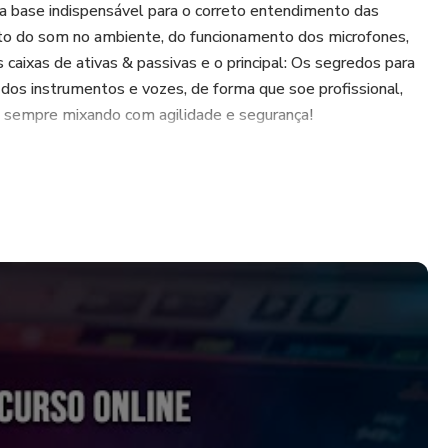
 base indispensável para o correto entendimento das
to do som no ambiente, do funcionamento dos microfones,
caixas de ativas & passivas e o principal: Os segredos para
 dos instrumentos e vozes, de forma que soe profissional,
e sempre mixando com agilidade e segurança!
ipamentos de áudio, não se preocupe! Este é um
RÁTICO e com linguagem simples para você se tornar um
rofissional.