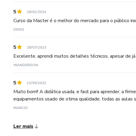
5
26/01/2024
Curso da Master é o melhor do mercado para o público inicia
DENIZ
5
28/07/2023
Excelente, aprendi muitos detalhes técnicos, apesar de já
WANDERSON
5
12/09/2022
Muito bom!! A didática usada, e facil para aprender, a fir
equipamentos usado de otima qualidade, todas as aulas sã
MARCIO
Ler mais