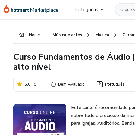
Ir
Ir
Ir
Categorias
para
para
para
o
o
o
conteúdo
pagamento
rodapé
Home
Música e artes
Música
principal
Curso Fundamentos de Áudio |
alto nível
5.0
(
8
)
Bem Avaliado
Português
Este curso é recomendado para
sobre todo o processo da mon
para Igrejas, Auditórios, Ban