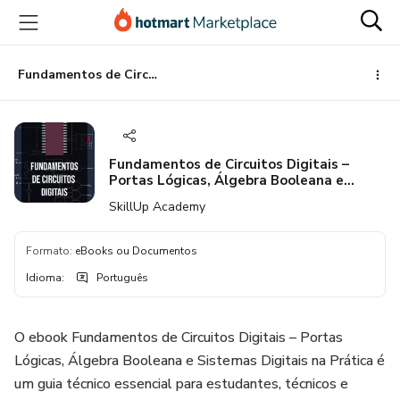
Ir
Ir
Ir
para
para
para
o
o
o
conteúdo
pagamento
rodapé
Fundamentos de Circuitos Digitais – Portas Lógicas, Álgebra Booleana e Sistemas Digitais na Prática
principal
Fundamentos de Circuitos Digitais –
Portas Lógicas, Álgebra Booleana e
Sistemas Digitais na Prática
SkillUp Academy
Formato
:
eBooks ou Documentos
Idioma
:
Português
O ebook Fundamentos de Circuitos Digitais – Portas
Lógicas, Álgebra Booleana e Sistemas Digitais na Prática é
um guia técnico essencial para estudantes, técnicos e