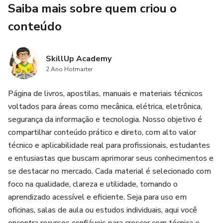
Saiba mais sobre quem criou o
semicondutores, responsáveis por controlar a passagem
conteúdo
de corrente elétrica e formar os blocos fundamentais dos
sistemas digitais. A partir deles, o leitor aprende como são
construídas as principais portas lógicas utilizadas em
SkillUp Academy
computação e eletrônica digital, incluindo NOT, AND, OR,
2 Ano Hotmarter
NAND, NOR e XOR.
Página de livros, apostilas, manuais e materiais técnicos
Também são abordados temas importantes como álgebra
voltados para áreas como mecânica, elétrica, eletrônica,
de Boole, tabelas-verdade, mapas de Karnaugh, circuitos
segurança da informação e tecnologia. Nosso objetivo é
combinacionais, registradores e flip-flops, permitindo
compartilhar conteúdo prático e direto, com alto valor
compreender como circuitos digitais armazenam dados e
técnico e aplicabilidade real para profissionais, estudantes
executam operações lógicas em sistemas computacionais.
e entusiastas que buscam aprimorar seus conhecimentos e
se destacar no mercado. Cada material é selecionado com
Este ebook é ideal para quem busca aprender circuitos
foco na qualidade, clareza e utilidade, tornando o
digitais na prática, estudar eletrônica digital ou desenvolver
aprendizado acessível e eficiente. Seja para uso em
projetos baseados em lógica digital e sistemas
oficinas, salas de aula ou estudos individuais, aqui você
computacionais.