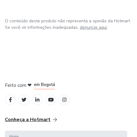
#AutomacaoIndustrialBrasil
O conteúdo deste produto não representa a opinião da Hotmart.
#TecnologiaIndustrial
Se você vir informações inadequadas,
denuncie aqui
#EletronicaBasica
#EletronicaAvancada
#CircuitosEletronicos
em Amsterdam
em Madrid
#ProjetosEletronicos
em Bogotá
Feito com
❤
em Belo Horizonte
na Cidade do México
#EletronicaDigital
#EletronicaAnalogica
Conheça a Hotmart
#ComponentesEletronicos
Idioma