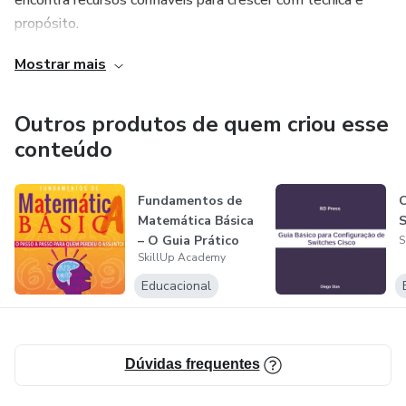
encontra recursos confiáveis para crescer com técnica e
propósito.
112 Páginas
Mostrar mais
#Eletronica
#Eletroeletronica
Outros produtos de quem criou esse
conteúdo
#Automacao
Fundamentos de
C
#AutomacaoIndustrial
Matemática Básica
S
– O Guia Prático
S
#EngenhariaEletrica
SkillUp Academy
para Domin...
Educacional
#EngenhariaEletronica
#Tecnologia
Dúvidas frequentes
#Industria40