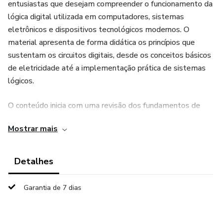
entusiastas que desejam compreender o funcionamento da
lógica digital utilizada em computadores, sistemas
eletrônicos e dispositivos tecnológicos modernos. O
material apresenta de forma didática os princípios que
sustentam os circuitos digitais, desde os conceitos básicos
de eletricidade até a implementação prática de sistemas
lógicos.
O conteúdo inicia com uma revisão dos fundamentos de
circuitos elétricos, explicando grandezas como tensão,
Mostrar mais
corrente e resistência, além da função de componentes
essenciais como resistores, fontes de alimentação, chaves
e LEDs em circuitos eletrônicos. Esses conceitos são a
Detalhes
base para compreender como os circuitos digitais operam
utilizando dois níveis de tensão que representam os
Garantia de 7 dias
estados binários 0 e 1.
A obra aprofunda o estudo dos transistores