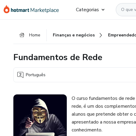
Ir
Ir
Ir
Categorias
para
para
para
o
o
o
conteúdo
pagamento
rodapé
Home
Finanças e negócios
Empreendedo
principal
Fundamentos de Rede
Português
O curso fundamentos de rede é
rede, é um dos complementos 
alunos que pretende obter o 
apresentado a nossa empresa n
conhecimento.