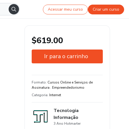
Acessar meu curso
Criar um curso
$619.00
Ir para o carrinho
Garantia de 7 dias
Estude do seu jeito e em qualquer
Formato
:
Cursos Online e Serviços de
dispositivo
Assinatura . Empreendedorismo
Categoria
:
Internet
Tecnologia
Informação
3 Ano Hotmarter