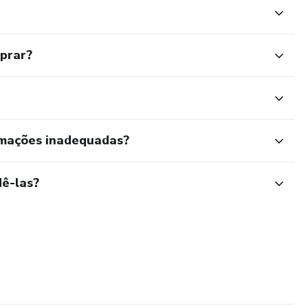
mprar?
rmações inadequadas?
ê-las?